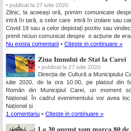
• publicat la 27 iulie 2020
Zilnic, la aceeași oră, primim comunicate des
intră în țară, a celor care intră în izolare sau c
Covid 19 sau a celor depistați pozitiv sau vinde
primit niciun comunicat despre o acțiune de era
Nu exista comentarii
•
Citeste in continuare »
Ziua Imnului de Stat la Carei
• publicat la 27 iulie 2020
Direcția de Cultură a Municipiului C
iulie 2020, de la ora 10.00, pe platoul din 
Român din Municipiul Carei, un moment sol
Național. În cadrul evenimentului vor avea loc 
Național și
1 comentariu
•
Citeste in continuare »
La 30 august vom marca 80 de 