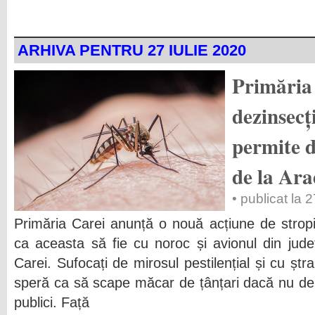
ARHIVA PENTRU 27 IULIE 2020
Primăria
dezinsecț
permite d
de la Ara
• publicat la 
Primăria Carei anunță o nouă acțiune de stropi
ca aceasta să fie cu noroc și avionul din jud
Carei. Sufocați de mirosul pestilențial și cu ștr
speră ca să scape măcar de țânțari dacă nu de i
publici. Față