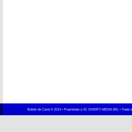
Buletin de Carei ® 2010 • Proprietate a SC DIVERTI MEDIA SRL • Toate dr