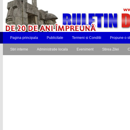
Pagina principala
Publicitate
Termeni si Conditii
Propune o st
Stiri interne
Administratie locala
Eveniment
Stirea Zilei
C