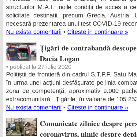
structurilor M.A.I., noile condiții de acces a c
solicitate destinații, precum Grecia, Austria
necesară prezentarea unui test COVID-19 recent.
Nu exista comentarii
•
Citeste in continuare »
Țigări de contrabandă descoper
Dacia Logan
• publicat la 27 iulie 2020
Polițiștii de frontieră din cadrul S.T.P.F. Satu M
în urma unei acţiuni desfăşurate pe linia combate
zona de competenţă, aproximativ 9.000 pachet
extracomunitară. Țigările, în valoare de 105.25
Nu exista comentarii
•
Citeste in continuare »
Comunicate zilnice despre pers
coronavirus, nimic despre depi