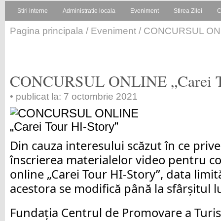
Stiri interne
Administratie locala
Eveniment
Stirea Zilei
C
Pagina principala
/
Eveniment
/ CONCURSUL ONLIN
CONCURSUL ONLINE „Carei To
• publicat la: 7 octombrie 2021
Din cauza interesului
scăzut î
n ce prive
înscrierea materialelor
video
pentru c
online „Carei Tour HI-Story”
, data limi
acestora
se modifică până la sfârșitul l
Fundația Centrul de Promovare a Turis