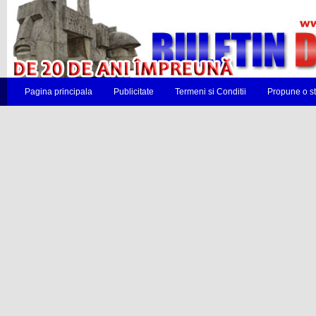
Pagina principala
Publicitate
Termeni si Conditii
Propune o st