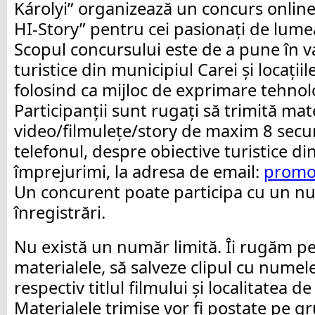
Károlyi” organizează un concurs online 
HI-Story” pentru cei pasionați de lumea
Scopul concursului este de a pune în v
turistice din municipiul Carei și locații
folosind ca mijloc de exprimare tehnol
Participanții sunt rugați să trimită mat
video/filmulețe/story de maxim 8 secun
telefonul, despre obiective turistice di
împrejurimi, la adresa de email:
promo
Un concurent poate participa cu un nu
înregistrări.
Nu există un număr limită. Îi rugăm pe 
materialele, să salveze clipul cu numel
respectiv titlul filmului și localitatea d
Materialele trimise vor fi postate pe 