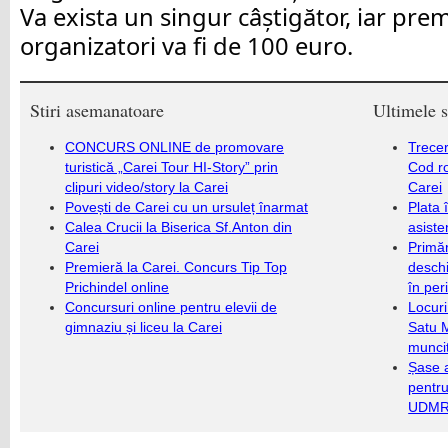
Va exista un singur câștigător, iar prem
organizatori va fi de 100 euro.
Stiri asemanatoare
Ultimele s
CONCURS ONLINE de promovare
Trecer
turistică „Carei Tour HI-Story” prin
Cod r
clipuri video/story la Carei
Carei
Povești de Carei cu un ursuleț înarmat
Plata 
Calea Crucii la Biserica Sf.Anton din
asiste
Carei
Primăr
Premieră la Carei. Concurs Tip Top
deschi
Prichindel online
în per
Concursuri online pentru elevii de
Locuri
gimnaziu și liceu la Carei
Satu 
munci
Șase a
pentru
UDMR 