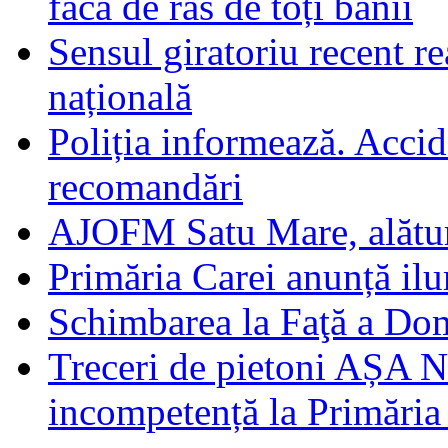
facă de râs de toți banii
Sensul giratoriu recent re
națională
Poliția informează. Accide
recomandări
AJOFM Satu Mare, alături
Primăria Carei anunță il
Schimbarea la Faţă a Do
Treceri de pietoni AȘA N
incompetență la Primăria