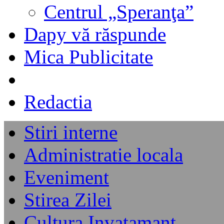
Centrul „Speranţa”
Dapy vă răspunde
Mica Publicitate
Redactia
Stiri interne
Administratie locala
Eveniment
Stirea Zilei
Cultura Invatamant