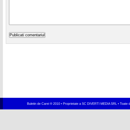
Buletin de Carei ® 2010 • Proprietate a SC DIVERTI MEDIA SRL • Toate dr