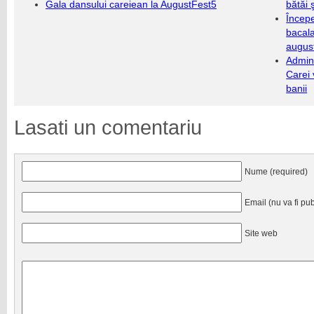
Gala dansului careiean la AugustFest5
bătăi 
Încep
bacala
augus
Admini
Carei 
banii
Lasati un comentariu
Nume (required)
Email (nu va fi pub
Site web