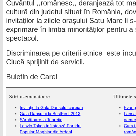
Cuvântul ,,românesc,, deranjează tot mai 
cultură din județul situat în România, do
invitaților la zilele orașului Satu Mare li s
exprimare în limba minorităților pentru a 
spectacol.
Discriminarea pe criterii etnice este înc
Ciucă sprijinit de servicii.
Buletin de Carei
Stiri asemanatoare
Ultimele s
Invitație la Gala Dansului careian
Evang
Gala Dansului la BestFest 2013
Lansa
Sărbătoare la Teoretic
oameni
Laszlo Tokes înfiinţează Partidul
Cum i-
Popular Maghiar din Ardeal
români