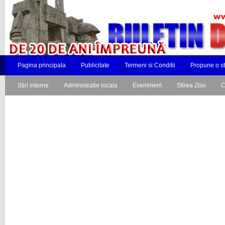
Pagina principala
Publicitate
Termeni si Conditii
Propune o st
Stiri interne
Administratie locala
Eveniment
Stirea Zilei
C