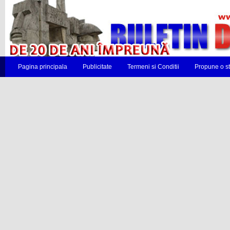
Pagina principala
Publicitate
Termeni si Conditii
Propune o st