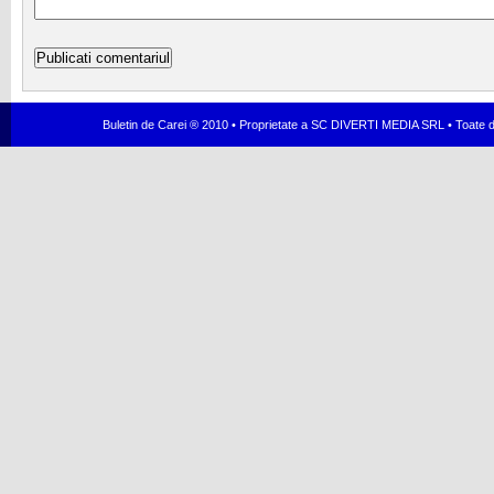
Buletin de Carei ® 2010 • Proprietate a SC DIVERTI MEDIA SRL • Toate dr