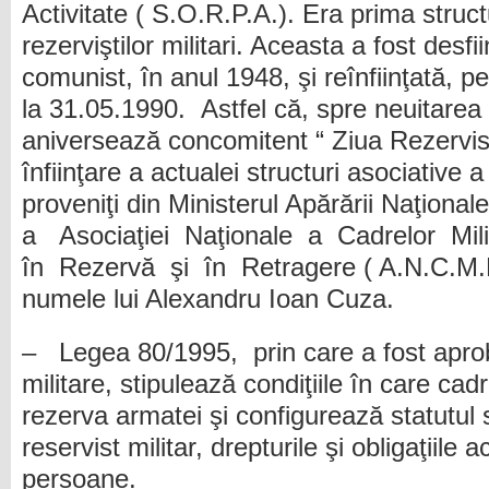
Activitate ( S.O.R.P.A.). Era prima struc
rezerviştilor militari. Aceasta a fost desf
comunist, în anul 1948, şi reînfiinţată, p
la 31.05.1990. Astfel că, spre neuitarea 
aniversează concomitent “ Ziua Rezervistu
înfiinţare a actualei structuri asociative a 
proveniţi din Ministerul Apărării Naţional
a Asociaţiei Naţionale a Cadrelor Mili
în Rezervă şi în Retragere ( A.N.C.M.R
numele lui Alexandru Ioan Cuza.
– Legea 80/1995, prin care a fost aprob
militare, stipulează condiţiile în care cad
rezerva armatei şi configurează statutul
reservist militar, drepturile şi obligaţiile 
persoane.