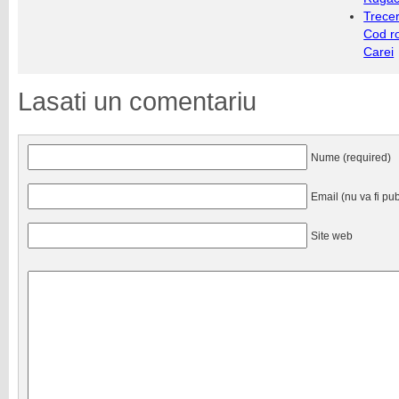
Trecer
Cod r
Carei
Lasati un comentariu
Nume (required)
Email (nu va fi pub
Site web