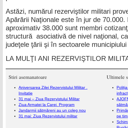
Astăzi, numărul rezerviştilor militari prove
Apărării Naţionale este în jur de 70.000. 
aproximativ 38.000 sunt membri cotizanţ
structură asociativă de nivel naţional, car
judeţele ţării şi în sectoarele municipiulu
LA MULŢI ANI REZERVIŞTILOR MILITA
Stiri asemanatoare
Ultimele s
Aniversarea Zilei Rezervistului Militar .
Poliți
Invitatie
infrac
31 mai – Ziua Rezervistului Militar
AJOFM
Ziua Armatei la Carei. Program
sătmăr
Jandarmii sătmăreni au un coleg nou
Primăr
31 mai: Ziua Rezervistului militar
pe ti
Schim
Rugăc