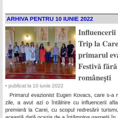
ARHIVA PENTRU 10 IUNIE 2022
Influencerii
Trip la Care
primarul eva
Festivă fără
românești
• publicat la 10 iunie 2022
Primarul evazionist Eugen Kovacs, care s-a 
zile, a avut azi o întâlnire cu influencerii afla
premieră la Carei, cu scopul redresării turismu
această dată ocazia de a întâmpina oaspeții în