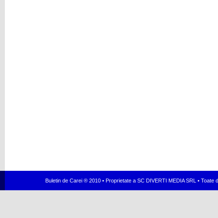
Buletin de Carei ® 2010 • Proprietate a SC DIVERTI MEDIA SRL • Toate dr