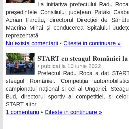
La inițiativa prefectului Radu Roca
președintele Consiliului județean Pataki Csab
Adrian Farcău, directorul Direcției de Sănăt
Macrina Mihai și conducerea Spitalului Jud
reprezentată
Nu exista comentarii
•
Citeste in continuare »
START cu steagul României la
• publicat la 10 iunie 2022
Prefectul Radu Roca a dat START
steagul României. Competiția automobilis
campionatul național și cel al Ungariei. Steagu
Bud, directorul sportiv al competiției, și celorl
START altor
1 comentariu
•
Citeste in continuare »