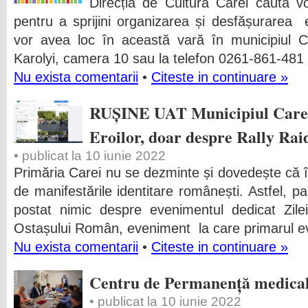
Direcția de Cultură Carei caută vol
pentru a sprijini organizarea și desfășurarea 
vor avea loc în această vară în municipiul Ca
Karolyi, camera 10 sau la telefon 0261-861-4
Nu exista comentarii
•
Citeste in continuare »
RUȘINE UAT Municipiul Carei
Eroilor, doar despre Rally Raid
• publicat la 10 iunie 2022
Primăria Carei nu se dezminte și dovedește că î
de manifestările identitare românești. Astfel, pa
postat nimic despre evenimentul dedicat Zile
Ostașului Român, eveniment la care primarul e
Nu exista comentarii
•
Citeste in continuare »
Centru de Permanență medical
• publicat la 10 iunie 2022