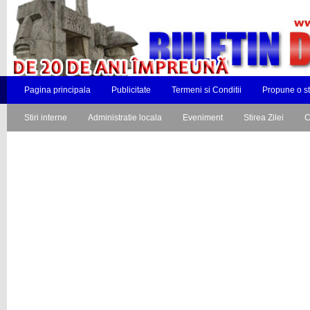
Pagina principala
Publicitate
Termeni si Conditii
Propune o st
Stiri interne
Administratie locala
Eveniment
Stirea Zilei
C