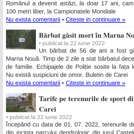
Românul a devenit astăzi, la doar 17 ani, cam
100 metri liber, la Campionatele Mondiale
Nu exista comentarii
•
Citeste in continuare »
Bărbat găsit mort în Marna N
• publicat la 22 iunie 2022
Un bărbat de 56 de ani a fost gă
Marna Nouă. Timp de 2 zile a stat bărbatul dece
de familie. Echipajele de Poliție sosite la fața 
Nu există suspiciuni de omor. Buletin de Carei
Nu exista comentarii
•
Citeste in continuare »
Tarife pe terenurile de sport 
Carei
• publicat la 22 iunie 2022
Începând cu data de 01. 07. 2022, terenurile de
din incinta parcului dendrologic din jurul Castel