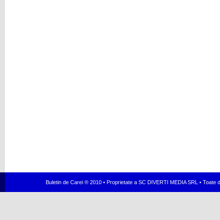
Buletin de Carei ® 2010 • Proprietate a SC DIVERTI MEDIA SRL • Toate dr