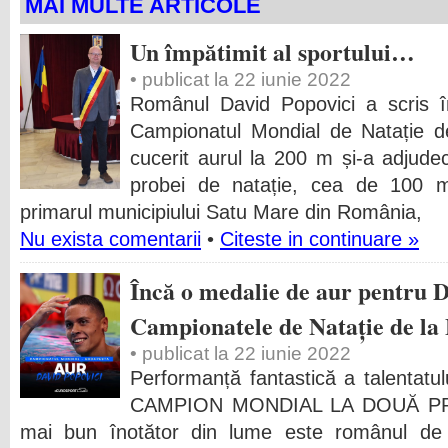
MAI MULTE ARTICOLE
Un împătimit al sportului…
• publicat la 22 iunie 2022
Românul David Popovici a scris î
Campionatul Mondial de Natație 
cucerit aurul la 200 m și-a adjudeca
probei de natație, cea de 100 m
primarul municipiului Satu Mare din România,
Nu exista comentarii
•
Citeste in continuare »
Încă o medalie de aur pentru D
Campionatele de Natație de la
• publicat la 22 iunie 2022
Performanță fantastică a talentatul
CAMPION MONDIAL LA DOUĂ PRO
mai bun înotător din lume este românul d