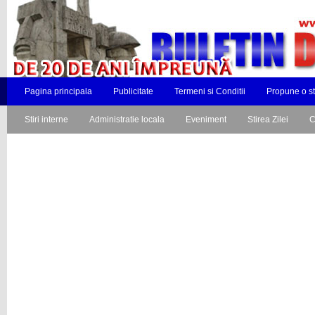
Pagina principala
Publicitate
Termeni si Conditii
Propune o st
Stiri interne
Administratie locala
Eveniment
Stirea Zilei
C