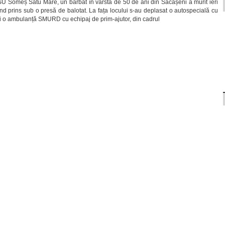
ISU Someș Satu Mare, un bărbat în vârstă de 50 de ani din Săcășeni a murit ieri
ind prins sub o presă de balotat. La fața locului s-au deplasat o autospecială cu
i o ambulanță SMURD cu echipaj de prim-ajutor, din cadrul