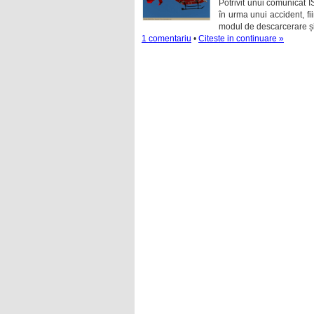
Potrivit unui comunicat 
în urma unui accident, fi
modul de descarcerare ș
1 comentariu
•
Citeste in continuare »