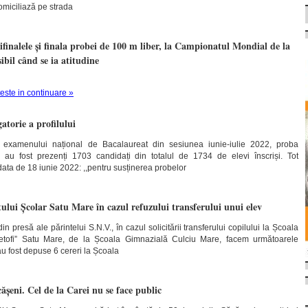
omiciliază pe strada
inalele și finala probei de 100 m liber, la Campionatul Mondial de la
ibil când se ia atitudine
teste in continuare »
torie a profilului
 examenului național de Bacalaureat din sesiunea iunie-iulie 2022, proba
i, au fost prezenți 1703 candidați din totalul de 1734 de elevi înscriși. Tot
ata de 18 iunie 2022: ,,pentru susținerea probelor
tului Școlar Satu Mare în cazul refuzului transferului unui elev
n presă ale părintelui S.N.V., în cazul solicitării transferului copilului la Școala
etofi” Satu Mare, de la Școala Gimnazială Culciu Mare, facem următoarele
au fost depuse 6 cereri la Școala
ășeni. Cel de la Carei nu se face public