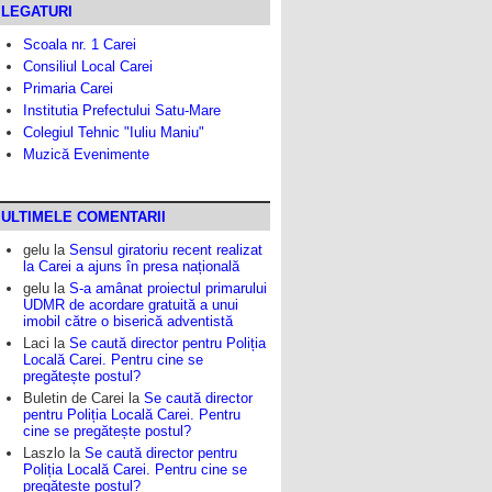
LEGATURI
Scoala nr. 1 Carei
Consiliul Local Carei
Primaria Carei
Institutia Prefectului Satu-Mare
Colegiul Tehnic "Iuliu Maniu"
Muzică Evenimente
ULTIMELE COMENTARII
gelu
la
Sensul giratoriu recent realizat
la Carei a ajuns în presa națională
gelu
la
S-a amânat proiectul primarului
UDMR de acordare gratuită a unui
imobil către o biserică adventistă
Laci
la
Se caută director pentru Poliția
Locală Carei. Pentru cine se
pregătește postul?
Buletin de Carei
la
Se caută director
pentru Poliția Locală Carei. Pentru
cine se pregătește postul?
Laszlo
la
Se caută director pentru
Poliția Locală Carei. Pentru cine se
pregătește postul?