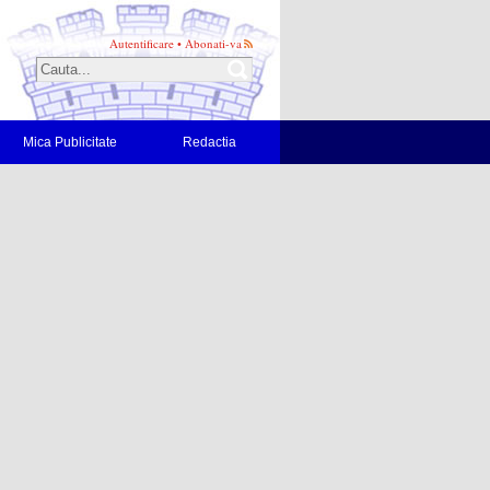
Autentificare
•
Abonati-va
Mica Publicitate
Redactia