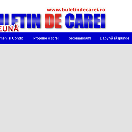
meni si Conditii
Propune o stire!
Recomandam!
Dapy vă răspunde