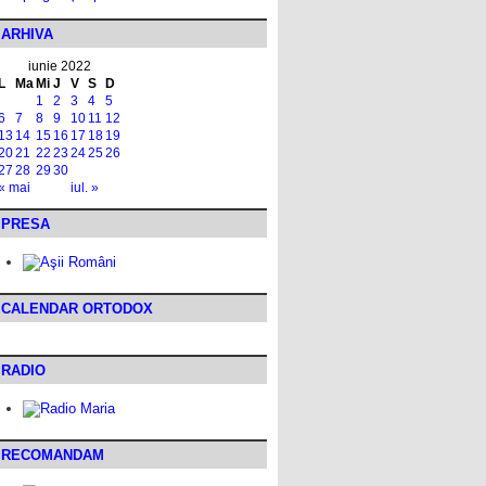
ARHIVA
iunie 2022
L
Ma
Mi
J
V
S
D
1
2
3
4
5
6
7
8
9
10
11
12
13
14
15
16
17
18
19
20
21
22
23
24
25
26
27
28
29
30
« mai
iul. »
PRESA
CALENDAR ORTODOX
RADIO
RECOMANDAM