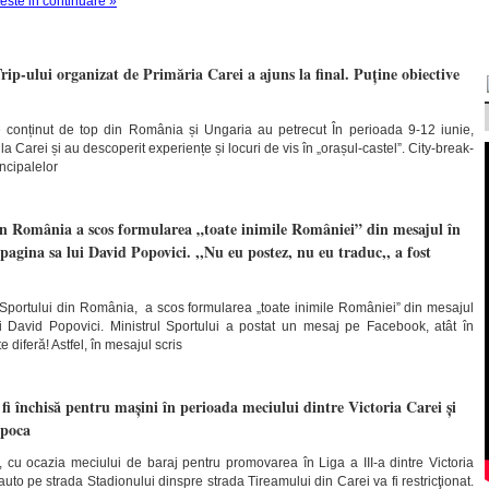
teste in continuare »
ip-ului organizat de Primăria Carei a ajuns la final. Puține obiective
de conținut de top din România și Ungaria au petrecut În perioada 9-12 iunie,
 Carei și au descoperit experiențe și locuri de vis în „orașul-castel”. City-break-
incipalelor
in România a scos formularea „toate inimile României” din mesajul în
agina sa lui David Popovici. ,,Nu eu postez, nu eu traduc,, a fost
Sportului din România, a scos formularea „toate inimile României” din mesajul
i David Popovici. Ministrul Sportului a postat un mesaj pe Facebook, atât în
 diferă! Astfel, în mesajul scris
fi închisă pentru mașini în perioada meciului dintre Victoria Carei și
apoca
cu ocazia meciului de baraj pentru promovarea în Liga a III-a dintre Victoria
uto pe strada Stadionului dinspre strada Tireamului din Carei va fi restricţionat.