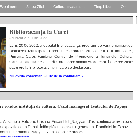
Eveniment
Stirea Zilei
Cultura Invatamant
Timp Liber
Opinii
Bibliovacanța la Carei
• publicat la 21 iunie 2022
Luni, 20.06.2022, a debutat Bibliovacanța, program de vară organizat de
Biblioteca Municipală Carei în colaborare cu Centrul Cultural Carei,
Primăria Carei, Fundația Centrul de Promovare a Turismului Cultural
Carei și Direcția de Cultură Carei. Aproximativ 50 de copii își petrec zilnic
patru ore la Bibliotecă, timp în care se desfășoară
Nu exista comentarii
•
Citeste in continuare »
re conduc instituții de cultură. Cazul managerul Teatrului de Păpuși
ă Ansamblul Folcloric Crișana. Ansamblul „Nagyvarad” își continuă activitatea și
 expoziția de la Dubai. Întâmplător, comisarul general al României la Expozitia
 domnul Ferdinand Nagy…. Nu a scăpat de proces