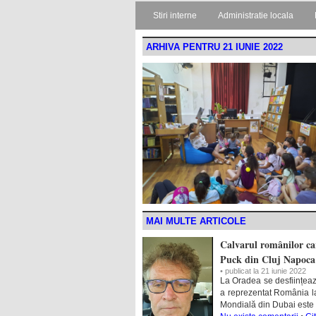
Stiri interne
Administratie locala
ARHIVA PENTRU 21 IUNIE 2022
MAI MULTE ARTICOLE
Calvarul românilor ca
Puck din Cluj Napoca
• publicat la 21 iunie 2022
La Oradea se desființeaz
a reprezentat România la
Mondială din Dubai este