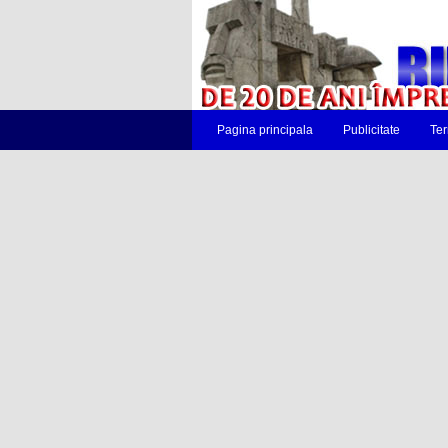
Pagina principala
Publicitate
Ter