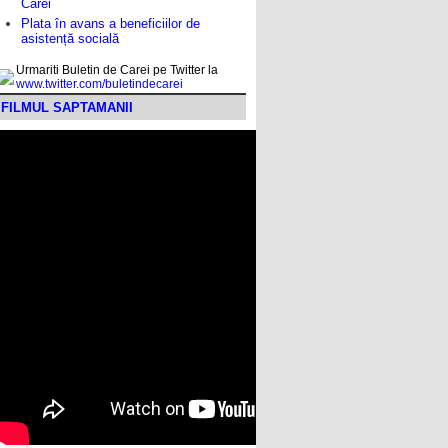
Carei
Plata în avans a beneficiilor de
asistență socială
Urmariti Buletin de Carei pe Twitter la
www.twitter.com/buletindecarei
FILMUL SAPTAMANII