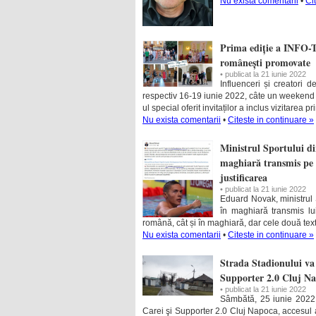
Nu exista comentarii
•
Ci
Prima ediție a INFO-Tr
românești promovate
• publicat la 21 iunie 2022
Influenceri și creatori 
respectiv 16-19 iunie 2022, câte un weekend la
ul special oferit invitaților a inclus vizitarea pr
Nu exista comentarii
•
Citeste in continuare »
Ministrul Sportului d
maghiară transmis pe p
justificarea
• publicat la 21 iunie 2022
Eduard Novak, ministrul 
în maghiară transmis lu
română, cât și în maghiară, dar cele două texte
Nu exista comentarii
•
Citeste in continuare »
Strada Stadionului va 
Supporter 2.0 Cluj N
• publicat la 21 iunie 2022
Sâmbătă, 25 iunie 2022, 
Carei şi Supporter 2.0 Cluj Napoca, accesul a