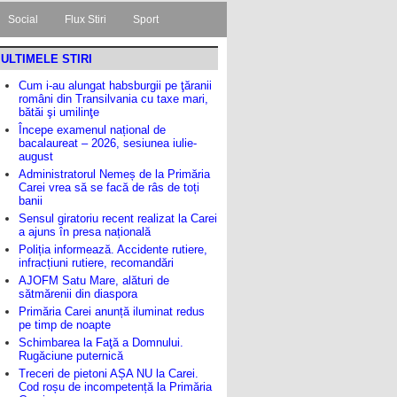
Social
Flux Stiri
Sport
ULTIMELE STIRI
Cum i-au alungat habsburgii pe ţăranii
români din Transilvania cu taxe mari,
bătăi şi umilinţe
Începe examenul național de
bacalaureat – 2026, sesiunea iulie-
august
Administratorul Nemeș de la Primăria
Carei vrea să se facă de râs de toți
banii
Sensul giratoriu recent realizat la Carei
a ajuns în presa națională
Poliția informează. Accidente rutiere,
infracțiuni rutiere, recomandări
AJOFM Satu Mare, alături de
sătmărenii din diaspora
Primăria Carei anunță iluminat redus
pe timp de noapte
Schimbarea la Faţă a Domnului.
Rugăciune puternică
Treceri de pietoni AȘA NU la Carei.
Cod roșu de incompetență la Primăria