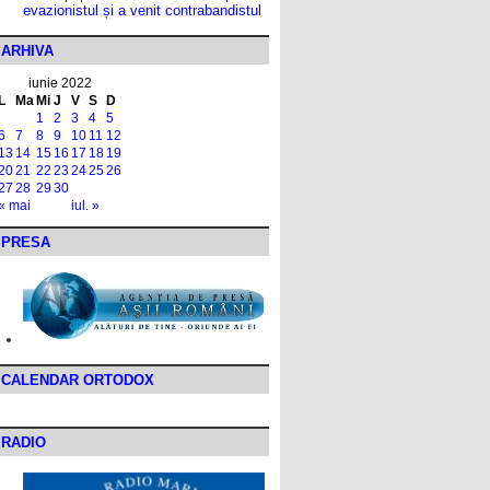
evazionistul și a venit contrabandistul
ARHIVA
iunie 2022
L
Ma
Mi
J
V
S
D
1
2
3
4
5
6
7
8
9
10
11
12
13
14
15
16
17
18
19
20
21
22
23
24
25
26
27
28
29
30
« mai
iul. »
PRESA
CALENDAR ORTODOX
RADIO