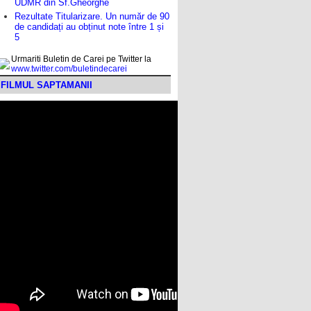
UDMR din Sf.Gheorghe
Rezultate Titularizare. Un număr de 90
de candidați au obținut note între 1 și
5
Urmariti Buletin de Carei pe Twitter la
www.twitter.com/buletindecarei
FILMUL SAPTAMANII