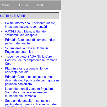
Social
Flux Stiri
Sport
ULTIMELE STIRI
Poliția informează. Accidente rutiere,
infracțiuni rutiere, recomandări
AJOFM Satu Mare, alături de
sătmărenii din diaspora
Primăria Carei anunță iluminat redus
pe timp de noapte
Schimbarea la Faţă a Domnului.
Rugăciune puternică
Treceri de pietoni AȘA NU la Carei.
Cod roșu de incompetență la Primăria
Carei
Plata în avans a beneficiilor de
asistență socială
Primăria Carei reacționează și mai
deschide două puncte de prim ajutor în
perioada caniculară
Locuri de muncă vacante în județul
Satu Mare. Țările europene vor
muncitori din România
Șase ani de școală în containere
pentru elevii români sub administrația