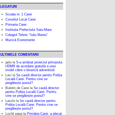
LEGATURI
Scoala nr. 1 Carei
Consiliul Local Carei
Primaria Carei
Institutia Prefectului Satu-Mare
Colegiul Tehnic "Iuliu Maniu"
Muzică Evenimente
ULTIMELE COMENTARII
gelu
la
S-a amânat proiectul primarului
UDMR de acordare gratuită a unui
imobil către o biserică adventistă
Laci
la
Se caută director pentru Poliția
Locală Carei. Pentru cine se
pregătește postul?
Buletin de Carei
la
Se caută director
pentru Poliția Locală Carei. Pentru
cine se pregătește postul?
Laszlo
la
Se caută director pentru
Poliția Locală Carei. Pentru cine se
pregătește postul?
Lochli papa
la
Primăria Carei: a plecat