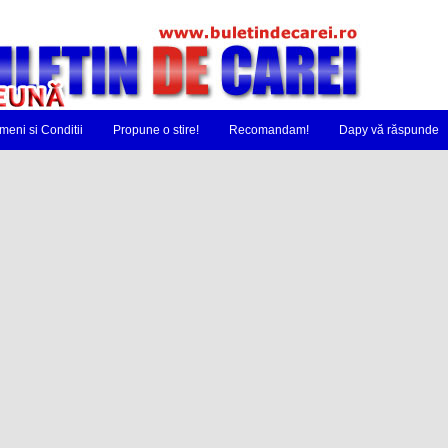
meni si Conditii
Propune o stire!
Recomandam!
Dapy vă răspunde