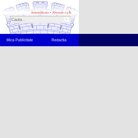
Autentificare
•
Abonati-va
Mica Publicitate
Redactia