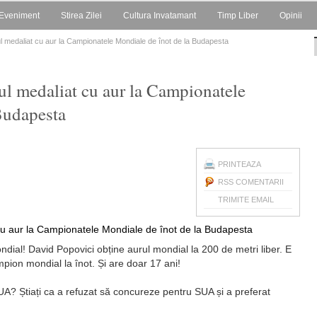
Eveniment
Stirea Zilei
Cultura Invatamant
Timp Liber
Opinii
l medaliat cu aur la Campionatele Mondiale de înot de la Budapesta
l medaliat cu aur la Campionatele
Budapesta
PRINTEAZA
RSS COMENTARII
TRIMITE EMAIL
al! David Popovici obține aurul mondial la 200 de metri liber. E
mpion mondial la înot. Și are doar 17 ani!
 SUA? Știați ca a refuzat să concureze pentru SUA și a preferat