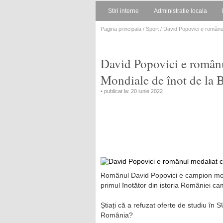
Stiri interne
Administratie locala
Pagina principala
/
Sport
/ David Popovici e românu
David Popovici e românu
Mondiale de înot de la 
• publicat la: 20 iunie 2022
Românul David Popovici e campion mondi
primul înotător din istoria României ca
Știați că a refuzat oferte de studiu în
România?