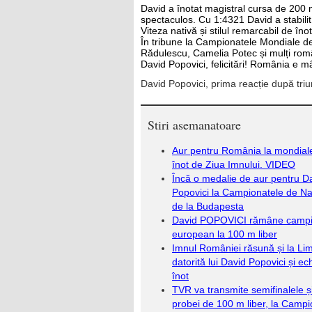
David a înotat magistral cursa de 200 m,
spectaculos. Cu 1:4321 David a stabilit
Viteza nativă și stilul remarcabil de îno
În tribune la Campionatele Mondiale de 
Rădulescu, Camelia Potec și mulți româ
David Popovici, felicitări! România e m
David Popovici, prima reacție după tri
Stiri asemanatoare
Aur pentru România la mondial
înot de Ziua Imnului. VIDEO
Încă o medalie de aur pentru D
Popovici la Campionatele de Na
de la Budapesta
David POPOVICI rămâne camp
european la 100 m liber
Imnul României răsună și la Li
datorită lui David Popovici și ec
înot
TVR va transmite semifinalele și
probei de 100 m liber, la Campi