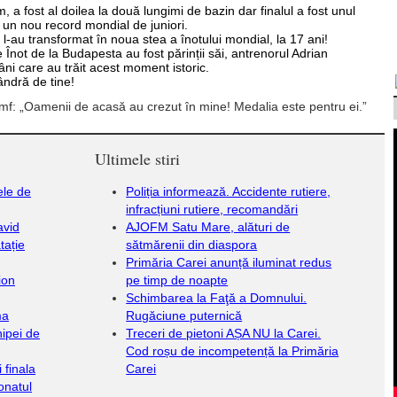
 a fost al doilea la două lungimi de bazin dar finalul a fost unul
 un nou record mondial de juniori.
t l-au transformat în noua stea a înotului mondial, la 17 ani!
Înot de la Budapesta au fost părinții săi, antrenorul Adrian
ni care au trăit acest moment istoric.
ândră de tine!
umf: „Oamenii de acasă au crezut în mine! Medalia este pentru ei.”
Ultimele stiri
ele de
Poliția informează. Accidente rutiere,
infracțiuni rutiere, recomandări
avid
AJOFM Satu Mare, alături de
tație
sătmărenii din diaspora
Primăria Carei anunță iluminat redus
ion
pe timp de noapte
Schimbarea la Faţă a Domnului.
ma
Rugăciune puternică
hipei de
Treceri de pietoni AȘA NU la Carei.
Cod roșu de incompetență la Primăria
 finala
Carei
onatul