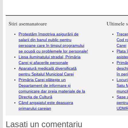
Stiri asemanatoare
Ultimele s
Protestăm împotriva asigurării de
Trecer
salarii din banul public pentru
Cod r
persoane care în timpul programului
Carei
se ocupă cu problemele lor personale!
Plata 
Lipsa iluminatului stradal, Primăria
asiste
Carei și afacerile personale
Primăr
Aparatură medicală diversificată
deschi
pentru Spitalul Municipal Carei
în per
Primăria Carei plătește un
Locuri
Departament de informare și
Satu 
comunicare dar preia materiale de la
munci
Direcția de Cultură
Șase a
Când angajatul este deasupra
pentru
primarului careian
UDMR 
Lasati un comentariu