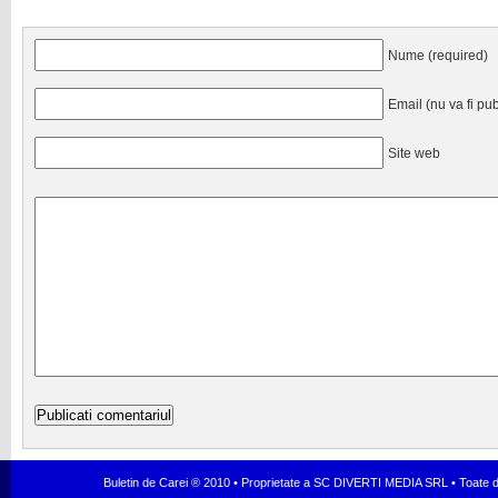
Nume (required)
Email (nu va fi pub
Site web
Buletin de Carei ® 2010 • Proprietate a SC DIVERTI MEDIA SRL • Toate dr