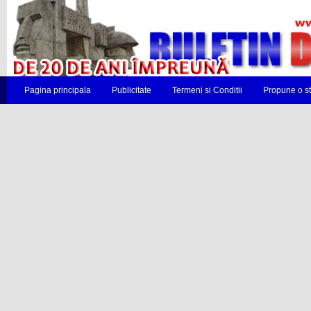
Pagina principala
Publicitate
Termeni si Conditii
Propune o st