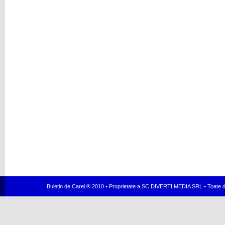
Buletin de Carei ® 2010 • Proprietate a SC DIVERTI MEDIA SRL • Toate dr