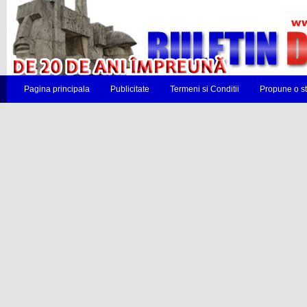
Pagina principala
Publicitate
Termeni si Conditii
Propune o st