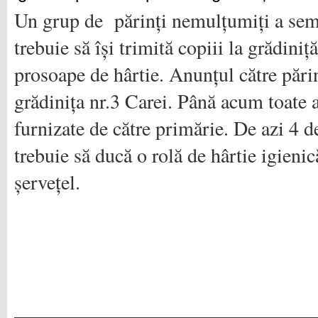
Un grup de părinți nemulțumiți a semn
trebuie să își trimită copiii la grădiniț
prosoape de hârtie. Anunțul către părin
grădinița nr.3 Carei. Până acum toate 
furnizate de către primărie. De azi 4 d
trebuie să ducă o rolă de hârtie igienică
șervețel.