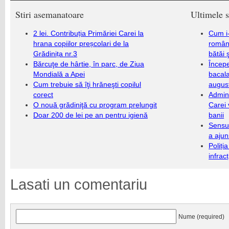
Stiri asemanatoare
Ultimele s
2 lei. Contribuția Primăriei Carei la
Cum i-
hrana copiilor preșcolari de la
români
Grădinița nr.3
bătăi 
Bărcuţe de hârtie, în parc, de Ziua
Încep
Mondială a Apei
bacala
Cum trebuie să îţi hrăneşti copilul
augus
corect
Admini
O nouă grădiniţă cu program prelungit
Carei 
Doar 200 de lei pe an pentru igienă
banii
Sensul
a ajun
Poliți
infrac
Lasati un comentariu
Nume (required)