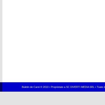
Buletin de Carei ® 2010 • Proprietate a SC DIVERTI MEDIA SRL • Toate dr