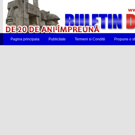
Pagina principala
Publicitate
Termeni si Conditii
Propune o st