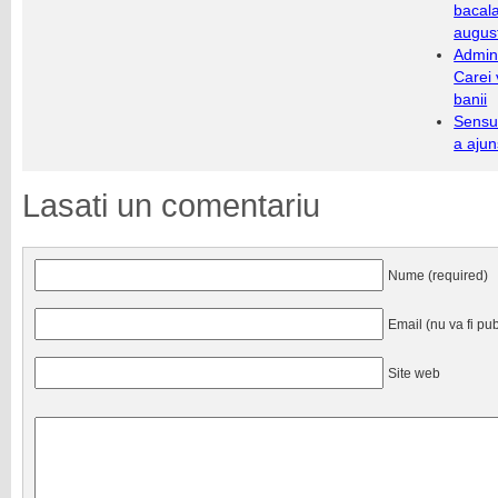
bacala
augus
Admini
Carei 
banii
Sensul
a ajun
Lasati un comentariu
Nume (required)
Email (nu va fi pub
Site web