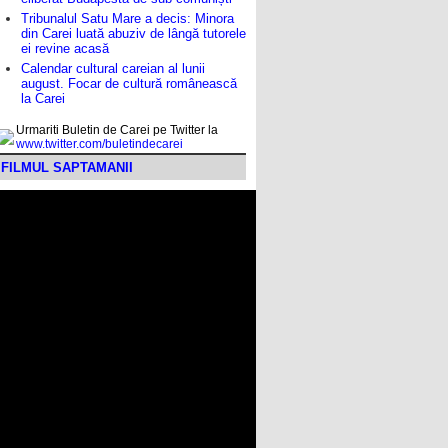
Tribunalul Satu Mare a decis: Minora
din Carei luată abuziv de lângă tutorele
ei revine acasă
Calendar cultural careian al lunii
august. Focar de cultură românească
la Carei
Urmariti Buletin de Carei pe Twitter la
www.twitter.com/buletindecarei
FILMUL SAPTAMANII