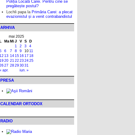
Poliția Locală Carei. Pentru cine se
pregătește postul?
Lochli papa
la
Primăria Carei: a plecat
evazionistul și a venit contrabandistul
ARHIVA
mai 2025
L
Ma
Mi
J
V
S
D
1
2
3
4
5
6
7
8
9
10
11
12
13
14
15
16
17
18
19
20
21
22
23
24
25
26
27
28
29
30
31
« apr.
iun. »
PRESA
CALENDAR ORTODOX
RADIO