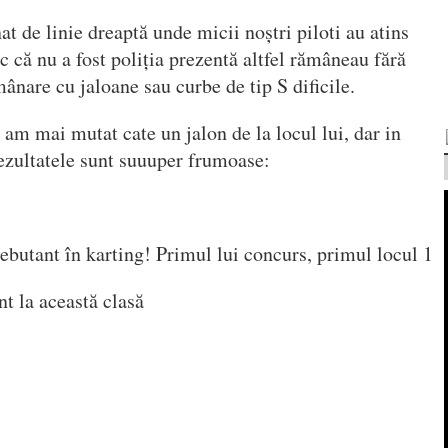
at de linie dreaptă unde micii noștri piloti au atins
 că nu a fost poliția prezentă altfel rămâneau fără
ânare cu jaloane sau curbe de tip S dificile.
 am mai mutat cate un jalon de la locul lui, dar in
 rezultatele sunt suuuper frumoase:
butant în karting! Primul lui concurs, primul locul 1
t la această clasă