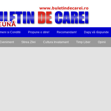
meni si Conditii
Propune o stire!
Recomandam!
Dapy vă răspunde
Eveniment
Stirea Zilei
Cultura Invatamant
Timp Liber
Opinii