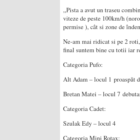
,,Pista a avut un traseu combin
viteze de peste 100km/h (noroc
permise ), cât si zone de îndem
Ne-am mai ridicat si pe 2 roti,
final suntem bine cu totii iar
Categoria Pufo:
Alt Adam – locul 1 proaspăt de
Bretan Matei – locul 7 debutan
Categoria Cadet:
Szulak Edy – locul 4
Categoria Mini Rotax: