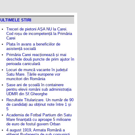
ULTIMELE STIRI
Treceri de pietoni AȘA NU la Carei.
Cod roșu de incompetență la Primăria
Carei
Plata în avans a beneficiilor de
asistență socială
Primăria Carei reacționează și mai
deschide două puncte de prim ajutor în
perioada caniculară
Locuri de muncă vacante în județul
Satu Mare. Țările europene vor
muncitori din România
Șase ani de școală în containere
pentru elevii români sub administrația
UDMR din Sf.Gheorghe
Rezultate Titularizare. Un număr de 90
de candidați au obținut note între 1 și
5
Academia de Fotbal Partium din Satu
Mare finanțată cu aproape 5 milioane
de euro de fostul guvern Orban
4 august 1919, Armata Română a
eliberat Budapesta de sub comuniști