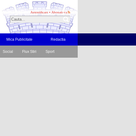
Autentificare
•
Abonati-va
Mica Publicitate
Redactia
Social
Flux Stiri
Sport