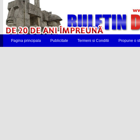
Pagina principala
Publicitate
Termeni si Conditii
Propune o st