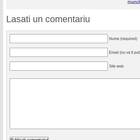
munci
Lasati un comentariu
Nume (required)
Email (nu va fi pub
Site web