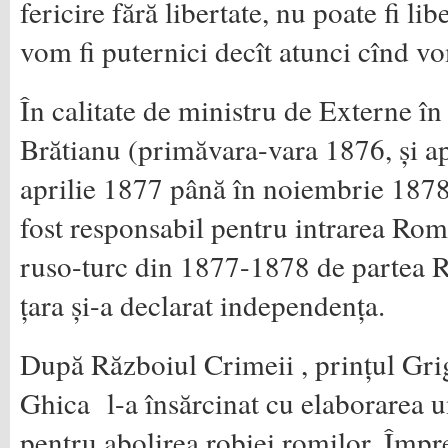
fericire fără libertate, nu poate fi lib
vom fi puternici decît atunci cînd vo
În calitate de ministru de Externe î
Brătianu (primăvara-vara 1876, și a
aprilie 1877 până în noiembrie 187
fost responsabil pentru intrarea Rom
ruso-turc din 1877-1878 de partea Ru
țara și-a declarat independența.
După Războiul Crimeii , prințul Gr
Ghica l-a însărcinat cu elaborarea u
pentru abolirea robiei romilor. Împr