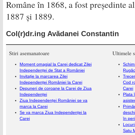
Române în 1868, a fost președinte a
1887 și 1889.
Col(r)dr.ing Avădanei Constantin
Stiri asemanatoare
Ultimele s
Moment omagial la Carei dedicat Zilei
Schim
Independenței de Stat a României
Rugăc
Invitație la marcarea Zilei
Trecer
Independenței României la Carei
Cod r
Depuneri de coroane la Carei de Ziua
Carei
Independenței
Plata 
Ziua Independenței României se va
asiste
marca la Carei
Primăr
Se va marca Ziua Independenței la
deschi
Carei
în per
Locuri
Satu 