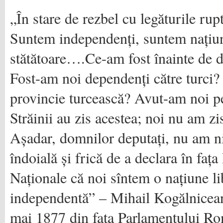
„În stare de rezbel cu legăturile ru
Suntem independenți, suntem națiun
stătătoare….Ce-am fost înainte de d
Fost-am noi dependenți către turci?
provincie turcească? Avut-am noi p
Străinii au zis acestea; noi nu am zi
Așadar, domnilor deputați, nu am n
îndoială și frică de a declara în faț
Naționale că noi sîntem o națiune li
independentă” – Mihail Kogălnicea
mai 1877 din fața Parlamentului Ro