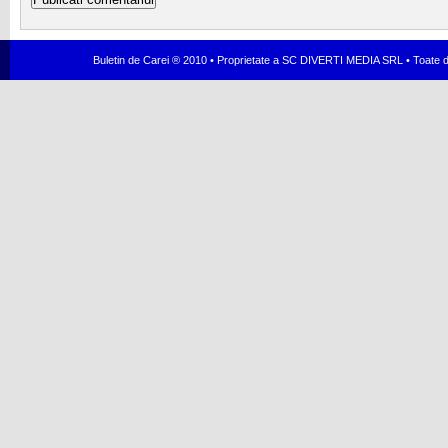
Buletin de Carei ® 2010 • Proprietate a SC DIVERTI MEDIA SRL • Toate dr