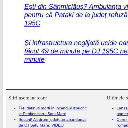
Ești din Sânmiclăuș? Ambulanța vin
pentru că Pataki de la județ refuză
195C
Și infrastructura neglijată ucide 
făcut 49 de minute pe DJ 195C nea
minute
Stiri asemanatoare
Ultimele s
Trei deținuți morți în incendiul izbucnit
Lansa
la Penitenciarul Satu Mare
oameni
Șocant! Alt drum județean abandonat
Cum i-
de CJ Satu Mare. VIDEO
români