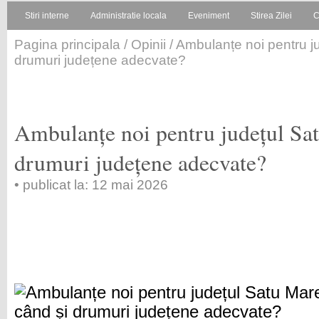
Stiri interne
Administratie locala
Eveniment
Stirea Zilei
C
Pagina principala
/
Opinii
/ Ambulanțe noi pentru j
drumuri județene adecvate?
Ambulanțe noi pentru județul Sat
drumuri județene adecvate?
• publicat la: 12 mai 2026