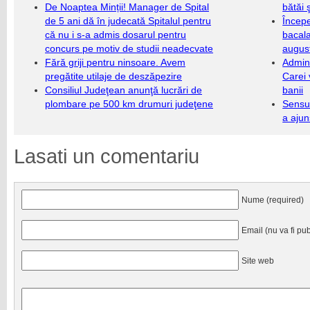
De Noaptea Minții! Manager de Spital
bătăi 
de 5 ani dă în judecată Spitalul pentru
Încep
că nu i s-a admis dosarul pentru
bacala
concurs pe motiv de studii neadecvate
augus
Fără griji pentru ninsoare. Avem
Admini
pregătite utilaje de deszăpezire
Carei 
Consiliul Judeţean anunţă lucrări de
banii
plombare pe 500 km drumuri judeţene
Sensul
a ajun
Lasati un comentariu
Nume (required)
Email (nu va fi pub
Site web