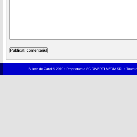
Buletin de Carei ® 2010 • Proprietate a SC DIVERTI MEDIA SRL • Toate dr