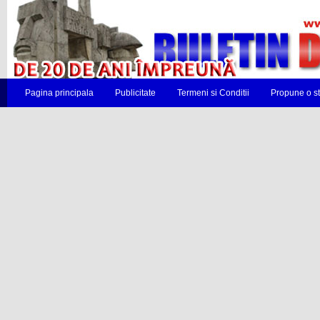
Pagina principala
Publicitate
Termeni si Conditii
Propune o st