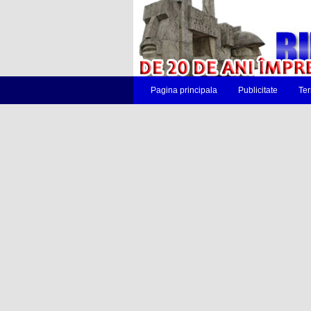
Pagina principala
Publicitate
Ter