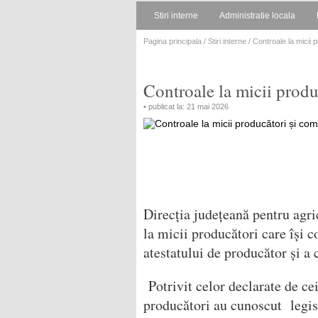
Stiri interne
Administratie locala
Pagina principala
/
Stiri interne
/ Controale la micii 
Controale la micii produ
• publicat la: 21 mai 2026
Direcția județeană pentru agri
la micii producători care își 
atestatului de producător și a
Potrivit celor declarate de cei
producători au cunoscut legisl