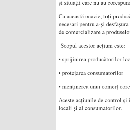
și situații care nu au corespuns
Cu această ocazie, toți producăt
necesari pentru a-și desfășura 
de comercializare a produselor
Scopul acestor acțiuni este:
• sprijinirea producătorilor loc
• protejarea consumatorilor
• menținerea unui comerț corec
Aceste acțiunile de control și 
locali și al consumatorilor.