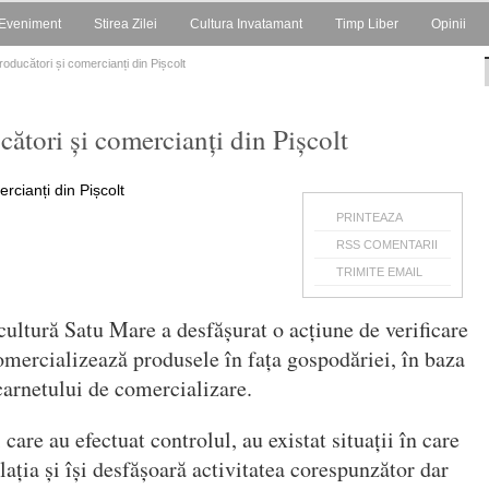
Eveniment
Stirea Zilei
Cultura Invatamant
Timp Liber
Opinii
producători și comercianți din Pișcolt
cători și comercianți din Pișcolt
PRINTEAZA
RSS COMENTARII
TRIMITE EMAIL
cultură Satu Mare a desfășurat o acțiune de verificare
comercializează produsele în fața gospodăriei, în baza
 carnetului de comercializare.
 care au efectuat controlul, au existat situații în care
ația și își desfășoară activitatea corespunzător dar