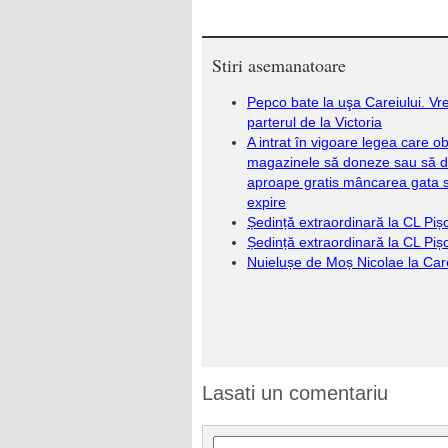
Stiri asemanatoare
Pepco bate la uşa Careiului. Vr
parterul de la Victoria
A intrat în vigoare legea care ob
magazinele să doneze sau să 
aproape gratis mâncarea gata 
expire
Ședință extraordinară la CL Pișc
Ședință extraordinară la CL Pișc
Nuielușe de Moș Nicolae la Car
Lasati un comentariu