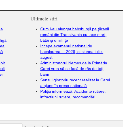
Ultimele stiri
ea
Cum i-au alungat habsburgii pe ţăranii
români din Transilvania cu taxe mari,
ligă
bătăi şi umilinţe
dea
Începe examenul național de
să
bacalaureat – 2026, sesiunea iulie-
august
olt
Administratorul Nemeș de la Primăria
olt
Carei vrea să se facă de râs de toți
ei
banii
Sensul giratoriu recent realizat la Carei
a ajuns în presa națională
Poliția informează. Accidente rutiere,
infracțiuni rutiere, recomandări