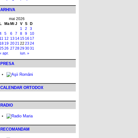
ARHIVA
mai 2026
L
Ma
Mi
J
V
S
D
1
2
3
4
5
6
7
8
9
10
11
12
13
14
15
16
17
18
19
20
21
22
23
24
25
26
27
28
29
30
31
« apr.
iun. »
PRESA
CALENDAR ORTODOX
RADIO
RECOMANDAM