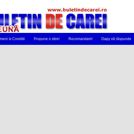
meni si Conditii
Propune o stire!
Recomandam!
Dapy vă răspunde