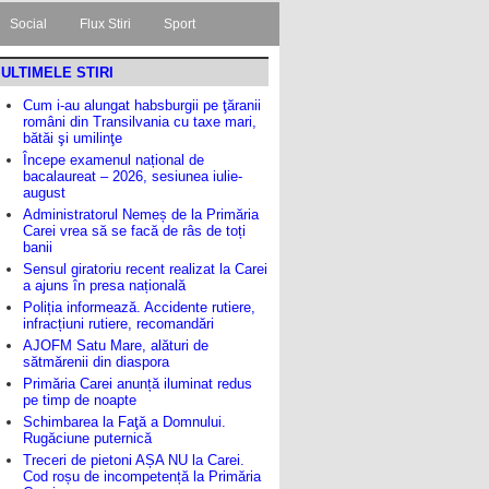
Social
Flux Stiri
Sport
ULTIMELE STIRI
Cum i-au alungat habsburgii pe ţăranii
români din Transilvania cu taxe mari,
bătăi şi umilinţe
Începe examenul național de
bacalaureat – 2026, sesiunea iulie-
august
Administratorul Nemeș de la Primăria
Carei vrea să se facă de râs de toți
banii
Sensul giratoriu recent realizat la Carei
a ajuns în presa națională
Poliția informează. Accidente rutiere,
infracțiuni rutiere, recomandări
AJOFM Satu Mare, alături de
sătmărenii din diaspora
Primăria Carei anunță iluminat redus
pe timp de noapte
Schimbarea la Faţă a Domnului.
Rugăciune puternică
Treceri de pietoni AȘA NU la Carei.
Cod roșu de incompetență la Primăria