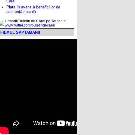
Carei
Plata în avans a beneficiilor de
asistență socială
Urmariti Buletin de Carei pe Twitter la
www.twitter.com/buletindecarei
FILMUL SAPTAMANII