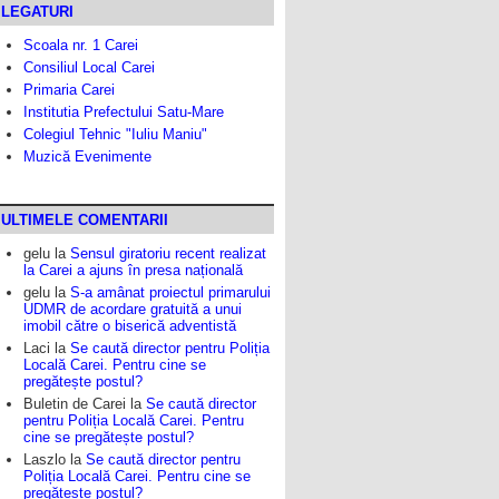
LEGATURI
Scoala nr. 1 Carei
Consiliul Local Carei
Primaria Carei
Institutia Prefectului Satu-Mare
Colegiul Tehnic "Iuliu Maniu"
Muzică Evenimente
ULTIMELE COMENTARII
gelu
la
Sensul giratoriu recent realizat
la Carei a ajuns în presa națională
gelu
la
S-a amânat proiectul primarului
UDMR de acordare gratuită a unui
imobil către o biserică adventistă
Laci
la
Se caută director pentru Poliția
Locală Carei. Pentru cine se
pregătește postul?
Buletin de Carei
la
Se caută director
pentru Poliția Locală Carei. Pentru
cine se pregătește postul?
Laszlo
la
Se caută director pentru
Poliția Locală Carei. Pentru cine se
pregătește postul?