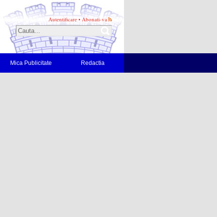
Autentificare
•
Abonati-va
Mica Publicitate
Redactia