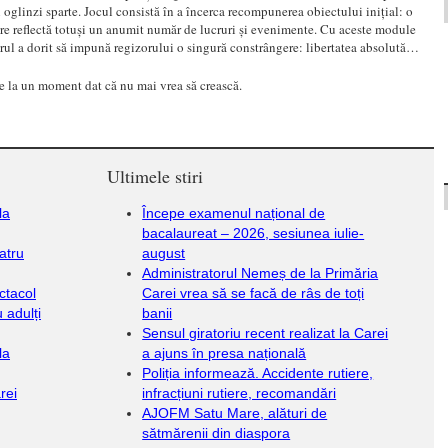
 oglinzi sparte. Jocul consistă în a încerca recompunerea obiectului inițial: o
are reflectă totuși un anumit număr de lucruri și evenimente. Cu aceste module
orul a dorit să impună regizorului o singură constrângere: libertatea absolută…
de la un moment dat că nu mai vrea să crească.
Ultimele stiri
la
Începe examenul național de
bacalaureat – 2026, sesiunea iulie-
eatru
august
Administratorul Nemeș de la Primăria
ctacol
Carei vrea să se facă de râs de toți
 adulți
banii
Sensul giratoriu recent realizat la Carei
la
a ajuns în presa națională
Poliția informează. Accidente rutiere,
rei
infracțiuni rutiere, recomandări
AJOFM Satu Mare, alături de
sătmărenii din diaspora