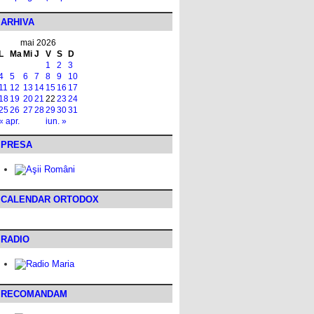
ARHIVA
mai 2026
L
Ma
Mi
J
V
S
D
1
2
3
4
5
6
7
8
9
10
11
12
13
14
15
16
17
18
19
20
21
22
23
24
25
26
27
28
29
30
31
« apr.
iun. »
PRESA
CALENDAR ORTODOX
RADIO
RECOMANDAM