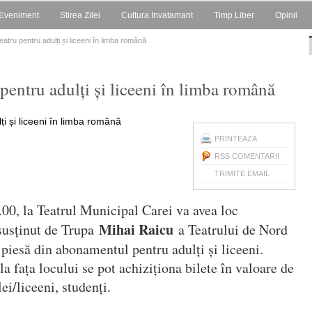
Eveniment
Stirea Zilei
Cultura Invatamant
Timp Liber
Opinii
atru pentru adulți și liceeni în limba română
 pentru adulți și liceeni în limba română
PRINTEAZA
RSS COMENTARII
TRIMITE EMAIL
.00, la Teatrul Municipal Carei va avea loc
Mihai Raicu
 susținut de Trupa
a Teatrului de Nord
piesă din abonamentul pentru adulți și liceeni.
la fața locului se pot achiziționa bilete în valoare de
lei/liceeni, studenți.