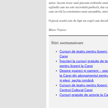
autor. Aceste texte sunt precum cioburile unei
oglindă care nu este niciodată perfectă, dar c
care invită la construirea unui ansamblu, aut
O piesă scurtă este de fapt un copil care deci
Matei Vișniec
Stiri asemanatoare
Cursuri de teatru pentru liceeni 
Carei
Înscrieri la cursuri gratuite de t
pentru liceeni la Carei
Despre șoareci și oameni – spe
la Carei din abonamentul pentru
și elevi, secția română
Cursuri de teatru pentru liceeni 
Centrul Cultural Carei
Cursuri gratuite de actorie la Ca