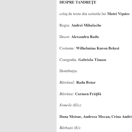
DESPRE TANDREȚE
Matei Vișniec
colaj de texte din scrierile lui
Andrei Mihalache
Regia:
Alexandru Radu
Decor:
Wilhelmina Kuron Bekesi
Costume:
Gabriela Tănase
Coregrafia:
Distribuția:
Radu Botar
Bătrânul:
Carmen Frățilă
Bătrâna:
Femeile (Ele):
Dana Moisuc, Andreea Mocan, Crina Andri
Bărbații (Ei):