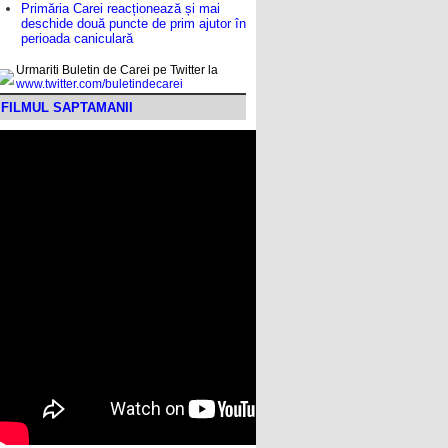
Primăria Carei reacționează și mai
deschide două puncte de prim ajutor în
perioada caniculară
Urmariti Buletin de Carei pe Twitter la
www.twitter.com/buletindecarei
FILMUL SAPTAMANII