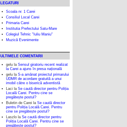
LEGATURI
Scoala nr. 1 Carei
Consiliul Local Carei
Primaria Carei
Institutia Prefectului Satu-Mare
Colegiul Tehnic "Iuliu Maniu"
Muzică Evenimente
ULTIMELE COMENTARII
gelu
la
Sensul giratoriu recent realizat
la Carei a ajuns în presa națională
gelu
la
S-a amânat proiectul primarului
UDMR de acordare gratuită a unui
imobil către o biserică adventistă
Laci
la
Se caută director pentru Poliția
Locală Carei. Pentru cine se
pregătește postul?
Buletin de Carei
la
Se caută director
pentru Poliția Locală Carei. Pentru
cine se pregătește postul?
Laszlo
la
Se caută director pentru
Poliția Locală Carei. Pentru cine se
pregătește postul?