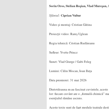
Sorin Oros, Stelian Roșian, Vlad Mureșan, 
Ciprian Vultur
Sfântul:
Video și montaj: Cristian Gătina
Proiecții video: Rareș Uglean
Regia tehnică: Cristian Rudăreanu
Sufleur: Yvette Princz
Sunet: Vlad Giurge / Gabi Feleg
Lumini: Călin Mocan, Ioan Iluța
Data premierei: 31 mai 2026
Dintotdeauna m-au fascinat cuvintele, aceste 
lor: fiecare cuvânt are o „formulă chimică” ma
esențialul rămâne ascuns.
Aceste texte sunt de fapt module teatrale dest