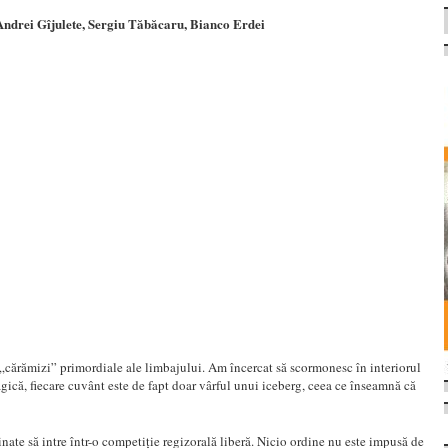
Andrei Gîjulete, Sergiu Tăbăcaru, Bianco Erdei
„cărămizi” primordiale ale limbajului. Am încercat să scormonesc în interiorul
gică, fiecare cuvânt este de fapt doar vârful unui iceberg, ceea ce înseamnă că
inate să intre într-o competiție regizorală liberă. Nicio ordine nu este impusă de