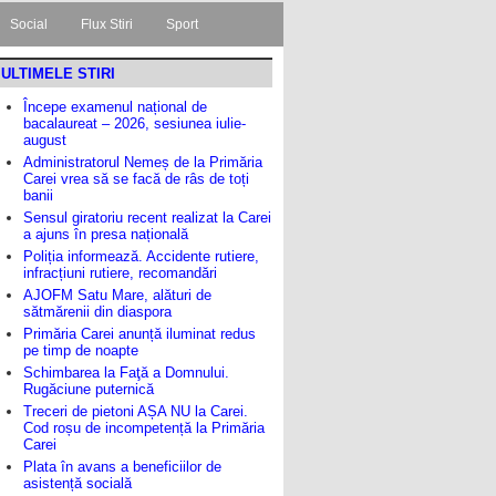
Social
Flux Stiri
Sport
ULTIMELE STIRI
Începe examenul național de
bacalaureat – 2026, sesiunea iulie-
august
Administratorul Nemeș de la Primăria
Carei vrea să se facă de râs de toți
banii
Sensul giratoriu recent realizat la Carei
a ajuns în presa națională
Poliția informează. Accidente rutiere,
infracțiuni rutiere, recomandări
AJOFM Satu Mare, alături de
sătmărenii din diaspora
Primăria Carei anunță iluminat redus
pe timp de noapte
Schimbarea la Faţă a Domnului.
Rugăciune puternică
Treceri de pietoni AȘA NU la Carei.
Cod roșu de incompetență la Primăria
Carei
Plata în avans a beneficiilor de
asistență socială