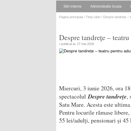
Stiri interne
Administratie locala
Pagina principala
/
Timp Liber
/ Despre tandrețe – te
Despre tandrețe – teatru
• publicat la: 27 mai 2026
Miercuri, 3 iunie 2026, ora 18
Despre tandrețe
spectacolul
,
Satu Mare. Acesta este ultima 
Pentru locurile rămase libere, 
55 lei/adulți, pensionari și 45 