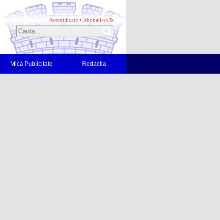
Autentificare
•
Abonati-va
Mica Publicitate
Redactia