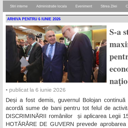
Stiri interne
Administratie locala
Eveniment
Stirea Zilei
C
ARHIVA PENTRU 6 IUNIE 2026
S-a s
maxi
pent
econo
naţi
• publicat la 6 iunie 2026
Deși a fost demis, guvernul Bolojan continuă 
acordă sume de bani pentru tot felul de activit
DISCRIMINĂRII românilor și aplicarea Legii 1
HOTĂRÂRE DE GUVERN prevede aprobarea n