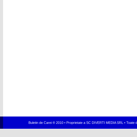
Buletin de Carei ® 2010 • Proprietate a SC DIVERTI MEDIA SRL • Toate dr