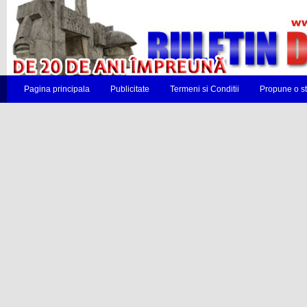
Pagina principala
Publicitate
Termeni si Conditii
Propune o st