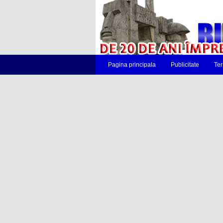
Pagina principala
Publicitate
Ter