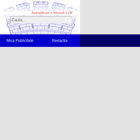
Autentificare
•
Abonati-va
Mica Publicitate
Redactia