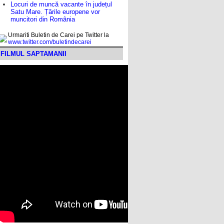
Locuri de muncă vacante în județul
Satu Mare. Țările europene vor
muncitori din România
Urmariti Buletin de Carei pe Twitter la
www.twitter.com/buletindecarei
FILMUL SAPTAMANII