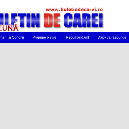
meni si Conditii
Propune o stire!
Recomandam!
Dapy vă răspunde