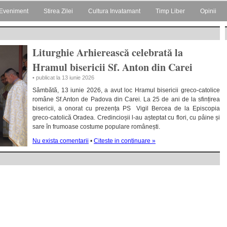
Eveniment
Stirea Zilei
Cultura Invatamant
Timp Liber
Opinii
Liturghie Arhierească celebrată la
Hramul bisericii Sf. Anton din Carei
• publicat la 13 iunie 2026
Sâmbătă, 13 iunie 2026, a avut loc Hramul bisericii greco-catolice
române Sf.Anton de Padova din Carei. La 25 de ani de la sfințirea
bisericii, a onorat cu prezența PS Vigil Bercea de la Episcopia
greco-catolică Oradea. Credincioșii l-au așteptat cu flori, cu pâine și
sare în frumoase costume populare românești.
Nu exista comentarii
•
Citeste in continuare »