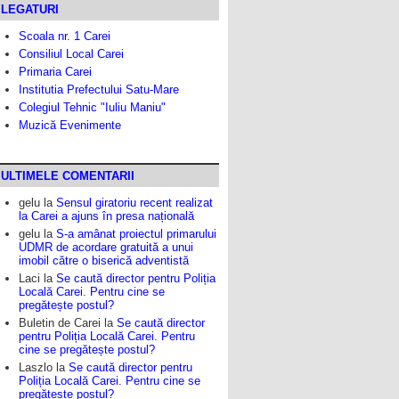
LEGATURI
Scoala nr. 1 Carei
Consiliul Local Carei
Primaria Carei
Institutia Prefectului Satu-Mare
Colegiul Tehnic "Iuliu Maniu"
Muzică Evenimente
ULTIMELE COMENTARII
gelu
la
Sensul giratoriu recent realizat
la Carei a ajuns în presa națională
gelu
la
S-a amânat proiectul primarului
UDMR de acordare gratuită a unui
imobil către o biserică adventistă
Laci
la
Se caută director pentru Poliția
Locală Carei. Pentru cine se
pregătește postul?
Buletin de Carei
la
Se caută director
pentru Poliția Locală Carei. Pentru
cine se pregătește postul?
Laszlo
la
Se caută director pentru
Poliția Locală Carei. Pentru cine se
pregătește postul?