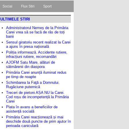
Social
Flux Stiri
Sport
ULTIMELE STIRI
Administratorul Nemeș de la Primăria
Carei vrea să se facă de râs de toți
banii
Sensul giratoriu recent realizat la Carei
a ajuns în presa națională
Poliția informează. Accidente rutiere,
infracțiuni rutiere, recomandări
AJOFM Satu Mare, alături de
sătmărenii din diaspora
Primăria Carei anunță iluminat redus
pe timp de noapte
Schimbarea la Faţă a Domnului.
Rugăciune puternică
Treceri de pietoni AȘA NU la Carei.
Cod roșu de incompetență la Primăria
Carei
Plata în avans a beneficiilor de
asistență socială
Primăria Carei reacționează și mai
deschide două puncte de prim ajutor în
perioada caniculară