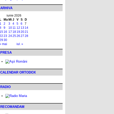
ARHIVA
iunie 2026
L
Ma
Mi
J
V
S
D
1
2
3
4
5
6
7
8
9
10
11
12
13
14
15
16
17
18
19
20
21
22
23
24
25
26
27
28
29
30
« mai
iul. »
PRESA
CALENDAR ORTODOX
RADIO
RECOMANDAM