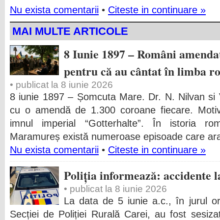
Nu exista comentarii
•
Citeste in continuare »
MAI MULTE ARTICOLE
8 Iunie 1897 – Români amenda
pentru că au cântat în limba 
• publicat la 8 iunie 2026
8 iunie 1897 – Șomcuta Mare. Dr. N. Nilvan si 
cu o amendă de 1.300 coroane fiecare. Motiv
imnul imperial “Gotterhalte”. În istoria rom
Maramureș există numeroase episoade care arat
Nu exista comentarii
•
Citeste in continuare »
Poliția informează: accidente l
• publicat la 8 iunie 2026
La data de 5 iunie a.c., în jurul ore
Secției de Poliției Rurală Carei, au fost sesiz