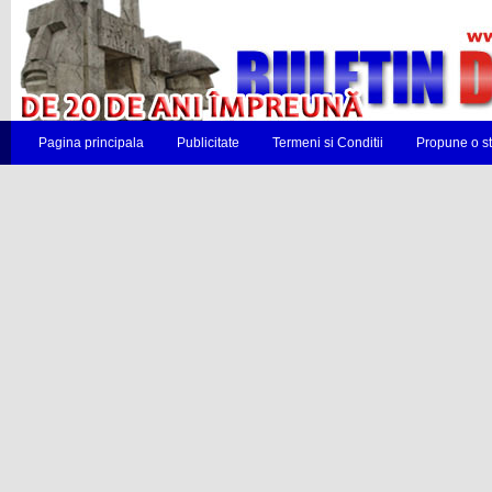
Pagina principala
Publicitate
Termeni si Conditii
Propune o st