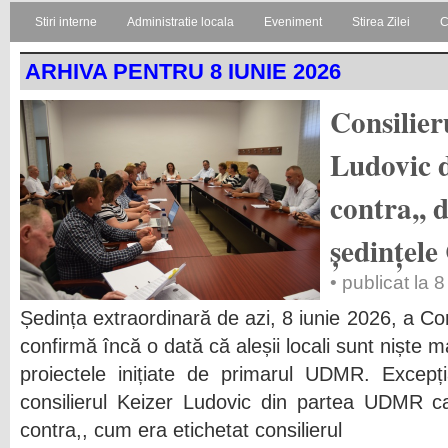
Stiri interne
Administratie locala
Eveniment
Stirea Zilei
C
ARHIVA PENTRU 8 IUNIE 2026
Consilie
Ludovic d
contra,, 
ședințele
• publicat la 
Ședința extraordinară de azi, 8 iunie 2026, a Con
confirmă încă o dată că aleșii locali sunt niște m
proiectele inițiate de primarul UDMR. Excepț
consilierul Keizer Ludovic din partea UDMR ca
contra,, cum era etichetat consilierul