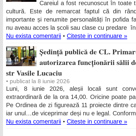
Careiul a fost recunoscut în toate t
cultură. Este de remarcat faptul că din rându
importante și renumite personalități în pofida 
nu aveau acces la școli sau clase cu predare î
Nu exista comentarii
•
Citeste in continuare »
Ședință publică de CL. Primar
autorizarea funcționării sălii 
str Vasile Lucaciu
• publicat la 8 iunie 2026
Luni, 8 iunie 2026, aleșii locali sunt con
extraordinară de la ora 14,00. Oricine poate par
Pe Ordinea de zi figurează 11 proiecte dintre ca
iar unul…de viceprimar deși nu e legal. Confor
Nu exista comentarii
•
Citeste in continuare »