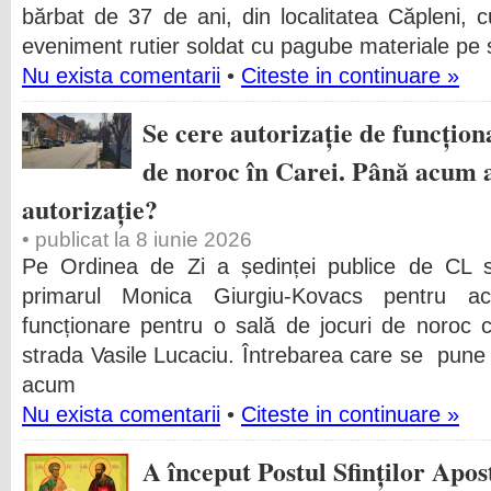
bărbat de 37 de ani, din localitatea Căpleni, c
eveniment rutier soldat cu pagube materiale pe s
Nu exista comentarii
•
Citeste in continuare »
Se cere autorizație de funcțion
de noroc în Carei. Până acum
autorizație?
• publicat la 8 iunie 2026
Pe Ordinea de Zi a ședinței publice de CL se
primarul Monica Giurgiu-Kovacs pentru ac
funcționare pentru o sală de jocuri de noroc 
strada Vasile Lucaciu. Întrebarea care se pun
acum
Nu exista comentarii
•
Citeste in continuare »
A început Postul Sfinților Apost