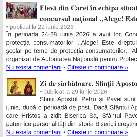
Elevă din Carei în echipa situat
concursul național ,,Alege! Este
• publicat la 29 iunie 2026
În perioada 24-28 iunie 2026 a avut loc Con
protecția consumatorilor ,,Alege! Este dreptu
şcolar pe teme de protecţia consumatorilor, “Al
organizat de Autoritatea Națională pentru Prote
Nu exista comentarii
•
Citeste in continuare »
Zi de sărbătoare. Sfinţii Aposto
• publicat la 29 iunie 2026
Sfinții Apostoli Petru și Pavel sun
iunie, după o perioadă de post. Dacă Sfântul Ap
care Hristos a zidit Biserica Sa, Sfântul Pav
puternice personalităţi din istoria Bisericii creşti
Nu exista comentarii
•
Citeste in continuare »