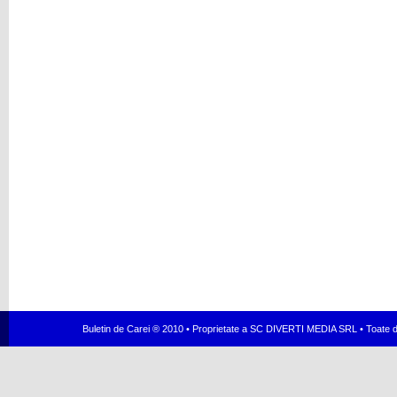
Buletin de Carei ® 2010 • Proprietate a SC DIVERTI MEDIA SRL • Toate dr