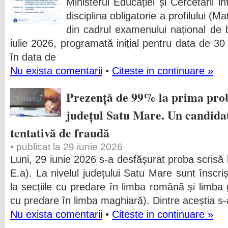
Ministerul Educației și Cercetării 
disciplina obligatorie a profilului (
din cadrul examenului național de 
iulie 2026, programată inițial pentru data de 3
în data de
Nu exista comentarii
•
Citeste in continuare »
Prezență de 99% la prima prob
județul Satu Mare. Un candida
tentativă de fraudă
• publicat la 29 iunie 2026
Luni, 29 iunie 2026 s-a desfășurat proba scrisă 
E.a). La nivelul județului Satu Mare sunt înscriș
la secțiile cu predare în limba română și limba
cu predare în limba maghiară). Dintre aceștia s
Nu exista comentarii
•
Citeste in continuare »