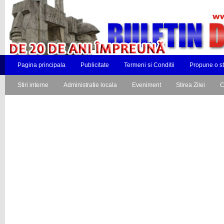
Pagina principala
Publicitate
Termeni si Conditii
Propune o st
Stiri interne
Administratie locala
Eveniment
Stirea Zilei
C