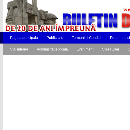
Pagina principala
Publicitate
Termeni si Conditii
Propune o st
Stiri interne
Administratie locala
Eveniment
Stirea Zilei
C