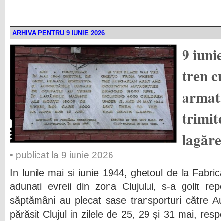
ARHIVA PENTRU 9 IUNIE 2026
9 iuni
tren c
armata
trimit
lagăre
• publicat la 9 iunie 2026
In lunile mai si iunie 1944, ghetoul de la Fabr
adunati evreii din zona Clujului, s-a golit r
săptămâni au plecat sase transporturi către Au
părăsit Clujul in zilele de 25, 29 și 31 mai, resp