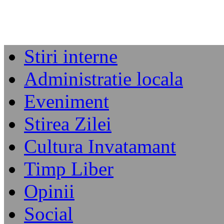
Stiri interne
Administratie locala
Eveniment
Stirea Zilei
Cultura Invatamant
Timp Liber
Opinii
Social