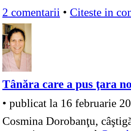
2 comentarii
•
Citeste in co
Tânăra care a pus ţara n
• publicat la 16 februarie 2
Cosmina Dorobanţu, câştigă