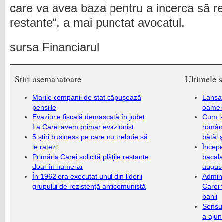
care va avea baza pentru a incerca să 
restante“, a mai punctat avocatul.
sursa Financiarul
Stiri asemanatoare
Ultimele s
Marile companii de stat căpuşează
Lansa
pensiile
oameni
Evaziune fiscală demascată în județ.
Cum i-
La Carei avem primar evazionist
români
5 ştiri business pe care nu trebuie să
bătăi 
le ratezi
Încep
Primăria Carei solicită plăţile restante
bacala
doar în numerar
augus
În 1962 era executat unul din liderii
Admini
grupului de rezistență anticomunistă
Carei 
banii
Sensul
a ajun