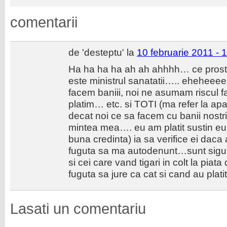
comentarii
de 'desteptu' la
10 februarie 2011 - 
Ha ha ha ha ah ah ahhhh… ce prosti
este ministrul sanatatii….. eheheeee.
facem baniii, noi ne asumam riscul fa
platim… etc. si TOTI (ma refer la apar
decat noi ce sa facem cu banii nostri.
mintea mea…. eu am platit sustin e
buna credinta) ia sa verifice ei daca 
fuguta sa ma autodenunt…sunt sigur c
si cei care vand tigari in colt la piata
fuguta sa jure ca cat si cand au platit
Lasati un comentariu