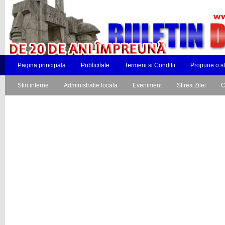
Pagina principala
Publicitate
Termeni si Conditii
Propune o st
Stiri interne
Administratie locala
Eveniment
Stirea Zilei
C