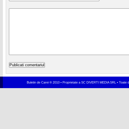
Buletin de Carei ® 2010 • Proprietate a SC DIVERTI MEDIA SRL • Toate dr