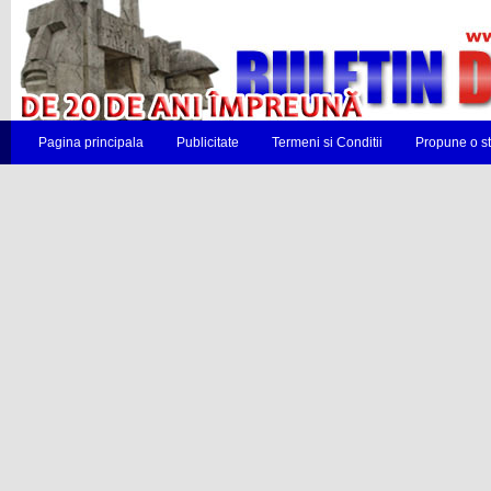
Pagina principala
Publicitate
Termeni si Conditii
Propune o st