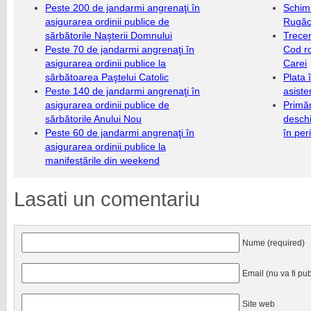
Peste 200 de jandarmi angrenaţi în
Schim
asigurarea ordinii publice de
Rugăc
sărbătorile Naşterii Domnului
Trecer
Peste 70 de jandarmi angrenaţi în
Cod r
asigurarea ordinii publice la
Carei
sărbătoarea Paştelui Catolic
Plata 
Peste 140 de jandarmi angrenaţi în
asiste
asigurarea ordinii publice de
Primăr
sărbătorile Anului Nou
deschi
Peste 60 de jandarmi angrenaţi în
în per
asigurarea ordinii publice la
manifestările din weekend
Lasati un comentariu
Nume (required)
Email (nu va fi pub
Site web