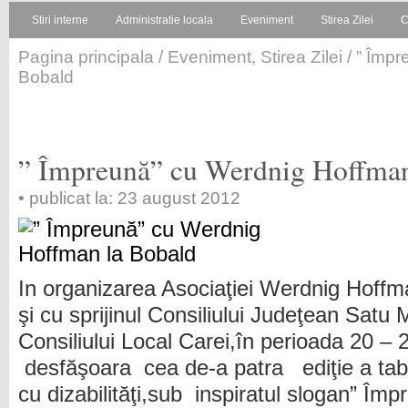
Stiri interne
Administratie locala
Eveniment
Stirea Zilei
C
Pagina principala
/
Eveniment
,
Stirea Zilei
/ ” Împr
Bobald
” Împreună” cu Werdnig Hoffman
• publicat la: 23 august 2012
In organizarea Asociaţiei Werdnig Hoffm
şi cu sprijinul Consiliului Judeţean Satu 
Consiliului Local Carei,în perioada 20 – 
desfăşoara cea de-a patra ediţie a tab
cu dizabilităţi,sub inspiratul slogan” Îm