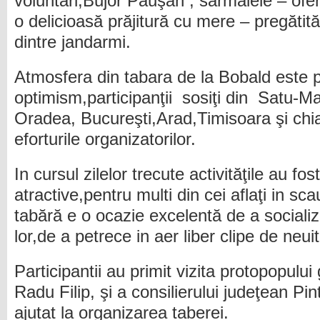
voluntari,Bujor Păuşan , sarmalele – ofer
o delicioasă prăjitură cu mere – pregăti
dintre jandarmi.
Atmosfera din tabara de la Bobald este p
optimism,participanţii sosiţi din Satu-Ma
Oradea, Bucureşti,Arad,Timisoara şi chi
eforturile organizatorilor.
In cursul zilelor trecute activităţile au fo
atractive,pentru multi din cei aflaţi in sc
tabără e o ocazie excelentă de a socializ
lor,de a petrece in aer liber clipe de neuit
Participantii au primit vizita protopopului
Radu Filip, şi a consilierului judeţean Pi
ajutat la organizarea taberei.