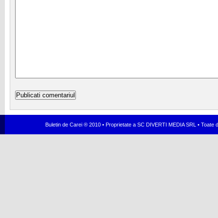
Buletin de Carei ® 2010 • Proprietate a SC DIVERTI MEDIA SRL • Toate dr