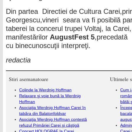
Din partea Directiei de Cultura Carei,pr
Georgescu,vineri seara va fi posibilă pa
taberei la concerul trupei Voltaj, la Carei
manifestărilor
AugustFest 5
,precedată i
cu binecunoscuţii interpreţi.
redactia
Stiri asemanatoare
Ultimele s
Colinde la Werdnig Hoffman
Cum i-
Relaxare şi voie bună la Werdnig
români
Hoffman
bătăi 
Asociaţia Werdnig Hoffman Carei în
Încep
tabăra din Balatonfoldvar
bacala
Asociaţia Werdnig Hoffman contestă
augus
refuzul Primăriei Carei şi câştigă
Admini
Concert HOLOGRAF la Carei
Carei 