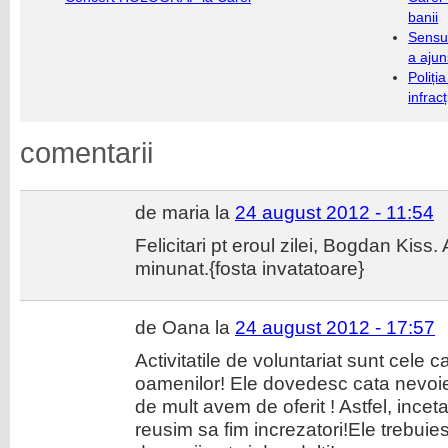
banii
Sensul
a ajun
Poliți
infrac
comentarii
de maria la
24 august 2012 - 11:54
Felicitari pt eroul zilei, Bogdan Kiss.
minunat.{fosta invatatoare}
de Oana la
24 august 2012 - 17:57
Activitatile de voluntariat sunt cele
oamenilor! Ele dovedesc cata nevoie
de mult avem de oferit ! Astfel, inc
reusim sa fim increzatori!Ele trebuiesc