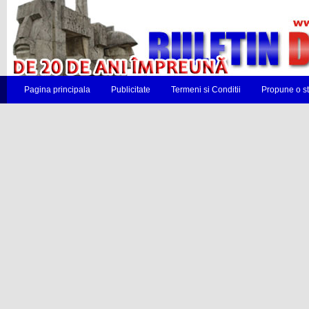
Pagina principala
Publicitate
Termeni si Conditii
Propune o st