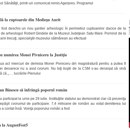
rul Sănătăţii, printr-un comunicat remis Agerpres. Programul
lă la cuptoarele din Medieşu Aurit
 fost deschis un nou şantier arheologic în perimetrul cuptoarelor dacice de la
t de arheologul Robert Gindele de la Muzeul Judeţean Satu Mare. Pornind de la
 anii trecuţi, specialiştii muzeului sătmărean au efectuat
 numirea Monei Pivniceru la Justiţie
ua act miercuri de demisia Monei Pivniceru din magistratură pentru a putea fi
ţiei deoarece nu a avut cvorum. Nu toţi iluştii de la CSM s-au deranjat să vină
 că „…. lucrările Plenului
aian Băsescu să înfrângă poporul român
participat la urne pe 29 iulie. Instituţiile statului au demonstrat clar că prezenţa
/depăşit cvorumul de participare. 7,4 milioane de români au votat demiterea lui
 a contat însă. Voinţa poporului român a fost
n la AugustFest5