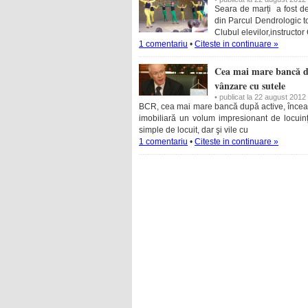
Seara de marți a fost de
din Parcul Dendrologic to
Clubul elevilor,instruct
1 comentariu
•
Citeste in continuare »
Cea mai mare bancă din
vânzare cu sutele
• publicat la 22 august 2012
BCR, cea mai mare bancă după active, încearc
imo­biliară un volum impresionant de locuin
simple de locuit, dar şi vile cu
1 comentariu
•
Citeste in continuare »