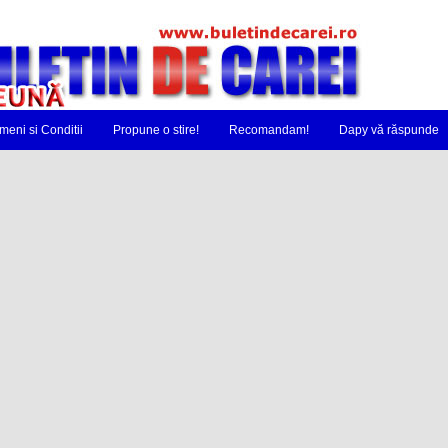
meni si Conditii
Propune o stire!
Recomandam!
Dapy vă răspunde