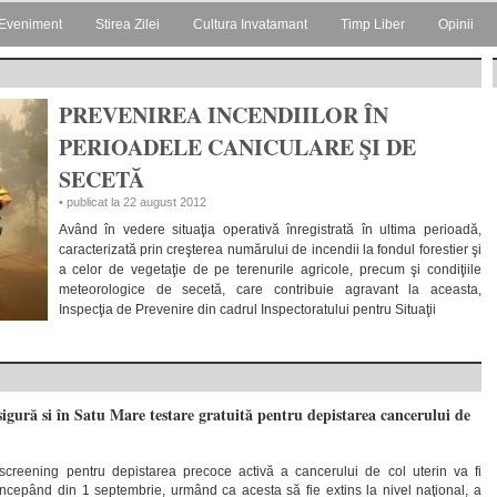
Eveniment
Stirea Zilei
Cultura Invatamant
Timp Liber
Opinii
PREVENIREA INCENDIILOR ÎN
PERIOADELE CANICULARE ŞI DE
SECETĂ
• publicat la 22 august 2012
Având în vedere situaţia operativă înregistrată în ultima perioadă,
caracterizată prin creşterea numărului de incendii la fondul forestier şi
a celor de vegetaţie de pe terenurile agricole, precum şi condiţiile
meteorologice de secetă, care contribuie agravant la aceasta,
Inspecţia de Prevenire din cadrul Inspectoratului pentru Situaţii
sigură si în Satu Mare testare gratuită pentru depistarea cancerului de
creening pentru depistarea precoce activă a cancerului de col uterin va fi
 începând din 1 septembrie, urmând ca acesta să fie extins la nivel naţional, a