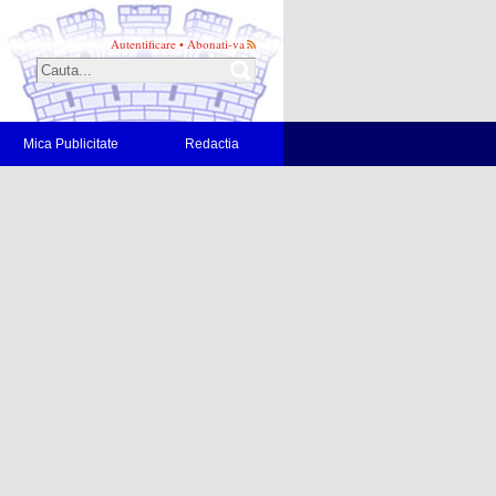
Autentificare
•
Abonati-va
Mica Publicitate
Redactia