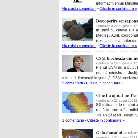
informat miercuri Ministe
Nu exista comentarii
•
Citeste in continuare »
Descoperire senzaţiona
• publicat la 22 august 2012
In urmă cu câteva zile a
Medieşu Aurit, coordona
rezultatele scanărilor din
Nu exista comentarii
•
Citeste in continuare »
CSM blochează din nou
• publicat la 22 august 2012
Plenul CSM nu a putut l
numită ministru al Justi
miercuri dimineaţă la şedinţă. CSM precizează
5 comentarii
•
Citeste in continuare »
Cine l-a ajutat pe Tr
• publicat la 22 august 2012
8,5 milioane de români au 
reală la urne a întrunit
Traian Băsescu. Nimic nu
1 comentariu
•
Citeste in continuare »
Gala dansului careiea
• publicat la 22 august 2012