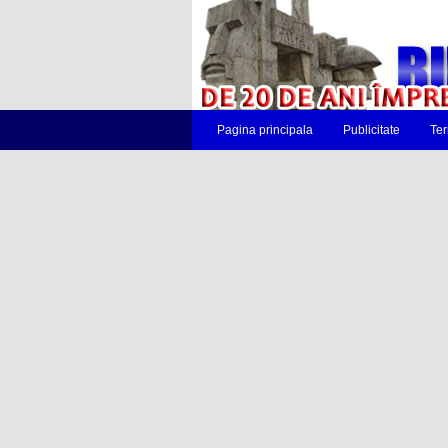
Pagina principala
Publicitate
Ter