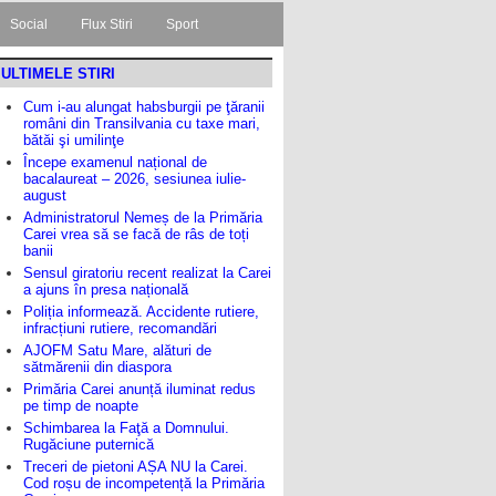
Social
Flux Stiri
Sport
ULTIMELE STIRI
Cum i-au alungat habsburgii pe ţăranii
români din Transilvania cu taxe mari,
bătăi şi umilinţe
Începe examenul național de
bacalaureat – 2026, sesiunea iulie-
august
Administratorul Nemeș de la Primăria
Carei vrea să se facă de râs de toți
banii
Sensul giratoriu recent realizat la Carei
a ajuns în presa națională
Poliția informează. Accidente rutiere,
infracțiuni rutiere, recomandări
AJOFM Satu Mare, alături de
sătmărenii din diaspora
Primăria Carei anunță iluminat redus
pe timp de noapte
Schimbarea la Faţă a Domnului.
Rugăciune puternică
Treceri de pietoni AȘA NU la Carei.
Cod roșu de incompetență la Primăria