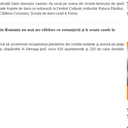
dicată Galei dansului careian. Au urcat pe scena din incinta terenului de sport
ate trupele de dans ce activează la Centrul Cultural, instructor Raluca Păvăluc,
or Cătălina Curceanu, Școala de dans Lead & Folow,
 România nu mai are răbdare cu restanţierii şi le scoate casele la
ă să accelereze recuperarea pierderilor din credite restante şi aruncă pe piaţa
ţe răspândite în întreaga ţară: circa 410 apartamente şi 220 de case (imobile