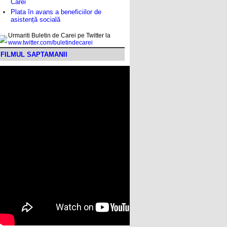
Carei
Plata în avans a beneficiilor de
asistență socială
Urmariti Buletin de Carei pe Twitter la
www.twitter.com/buletindecarei
FILMUL SAPTAMANII