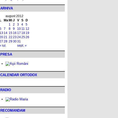
ARHIVA
august 2012
L
Ma
Mi
J
V
S
D
1
2
3
4
5
6
7
8
9
10
11
12
13
14
15
16
17
18
19
20
21
22
23
24
25
26
27
28
29
30
31
« iul.
sept. »
PRESA
CALENDAR ORTODOX
RADIO
RECOMANDAM