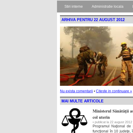
Stiri interne
Administratie locala
ARHIVA PENTRU 22 AUGUST 2012
Nu exista comentarii
•
Citeste in continuare »
MAI MULTE ARTICOLE
Ministerul Sănătăţii a
col uterin
• publicat la 22 august 2012
Programul Naţional de s
funcţional în 10 judeţe,