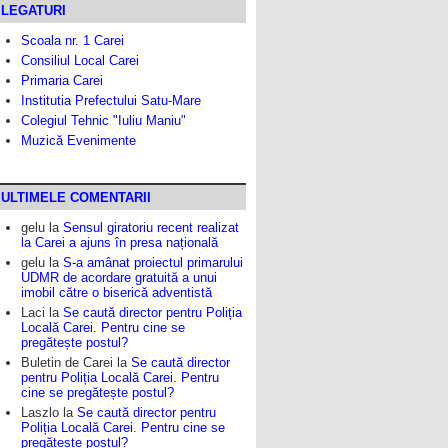
LEGATURI
Scoala nr. 1 Carei
Consiliul Local Carei
Primaria Carei
Institutia Prefectului Satu-Mare
Colegiul Tehnic "Iuliu Maniu"
Muzică Evenimente
ULTIMELE COMENTARII
gelu
la
Sensul giratoriu recent realizat
la Carei a ajuns în presa națională
gelu
la
S-a amânat proiectul primarului
UDMR de acordare gratuită a unui
imobil către o biserică adventistă
Laci
la
Se caută director pentru Poliția
Locală Carei. Pentru cine se
pregătește postul?
Buletin de Carei
la
Se caută director
pentru Poliția Locală Carei. Pentru
cine se pregătește postul?
Laszlo
la
Se caută director pentru
Poliția Locală Carei. Pentru cine se
pregătește postul?