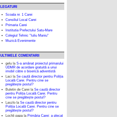
LEGATURI
Scoala nr. 1 Carei
Consiliul Local Carei
Primaria Carei
Institutia Prefectului Satu-Mare
Colegiul Tehnic "Iuliu Maniu"
Muzică Evenimente
ULTIMELE COMENTARII
gelu
la
S-a amânat proiectul primarului
UDMR de acordare gratuită a unui
imobil către o biserică adventistă
Laci
la
Se caută director pentru Poliția
Locală Carei. Pentru cine se
pregătește postul?
Buletin de Carei
la
Se caută director
pentru Poliția Locală Carei. Pentru
cine se pregătește postul?
Laszlo
la
Se caută director pentru
Poliția Locală Carei. Pentru cine se
pregătește postul?
Lochli papa
la
Primăria Carei: a plecat