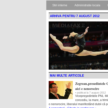
Stiri interne
Administratie locala
ARHIVA PENTRU 7 AUGUST 2012
MAI MULTE ARTICOLE
Zegrean,presedintele C
aici e nenorocire
• publicat la 7 august 2012
Vicepreşedintele PNL Mih
concediu, la mare, a trim
o nenorocire, liberalul manifestând dubii că po