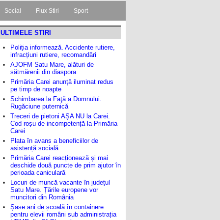
Social
Flux Stiri
Sport
ULTIMELE STIRI
Poliția informează. Accidente rutiere,
infracțiuni rutiere, recomandări
AJOFM Satu Mare, alături de
sătmărenii din diaspora
Primăria Carei anunță iluminat redus
pe timp de noapte
Schimbarea la Faţă a Domnului.
Rugăciune puternică
Treceri de pietoni AȘA NU la Carei.
Cod roșu de incompetență la Primăria
Carei
Plata în avans a beneficiilor de
asistență socială
Primăria Carei reacționează și mai
deschide două puncte de prim ajutor în
perioada caniculară
Locuri de muncă vacante în județul
Satu Mare. Țările europene vor
muncitori din România
Șase ani de școală în containere
pentru elevii români sub administrația