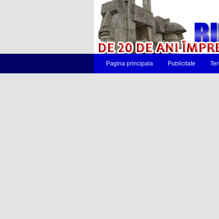
Pagina principala
Publicitate
Ter