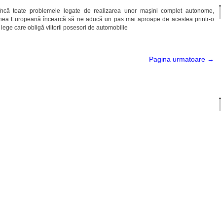
încă toate problemele legate de realizarea unor mașini complet autonome,
unea Europeană încearcă să ne aducă un pas mai aproape de acestea printr-o
ege care obligă viitorii posesori de automobilie
Pagina urmatoare →