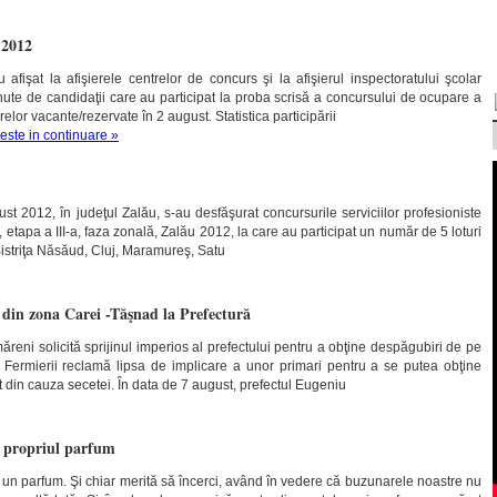
 2012
afişat la afişierele centrelor de concurs şi la afişierul inspectoratului şcolar
nute de candidaţii care au participat la proba scrisă a concursului de ocupare a
relor vacante/rezervate în 2 august. Statistica participării
teste in continuare »
t 2012, în judeţul Zalău, s-au desfăşurat concursurile serviciilor profesioniste
, etapa a III-a, faza zonală, Zalău 2012, la care au participat un număr de 5 loturi
Bistriţa Năsăud, Cluj, Maramureş, Satu
 din zona Carei -Tăşnad la Prefectură
măreni solicită sprijinul imperios al prefectului pentru a obţine despăgubiri de pe
 Fermierii reclamă lipsa de implicare a unor primari pentru a se putea obţine
at din cauza secetei. În data de 7 august, prefectul Eugeniu
ă propriul parfum
ră un parfum. Şi chiar merită să încerci, având în vedere că buzunarele noastre nu