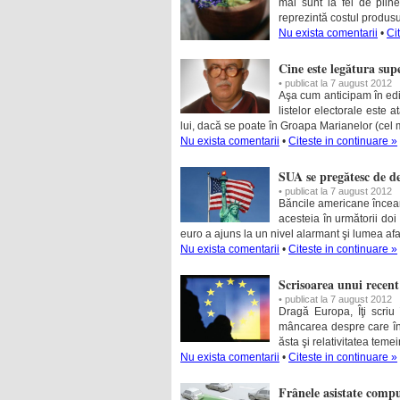
mai sunt la fel de plin
reprezintă costul produsu
Nu exista comentarii
•
Ci
Cine este legătura sup
• publicat la 7 august 2012
Aşa cum anticipam în edito
listelor electorale este 
lui, dacă se poate în Groapa Marianelor (cel
Nu exista comentarii
•
Citeste in continuare »
SUA se pregătesc de de
• publicat la 7 august 2012
Băncile americane încearc
acesteia în următorii doi
euro a ajuns la un nivel alarmant şi lumea af
Nu exista comentarii
•
Citeste in continuare »
Scrisoarea unui recen
• publicat la 7 august 2012
Dragă Europa, Îţi scriu 
mâncarea despre care înc
ăsta şi relativitatea teme
Nu exista comentarii
•
Citeste in continuare »
Frânele asistate compu