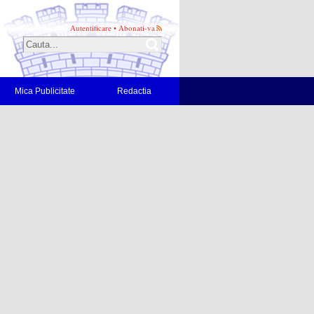
Autentificare
•
Abonati-va
Mica Publicitate
Redactia