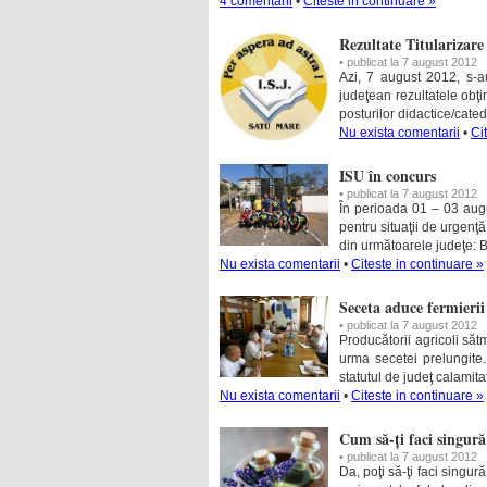
4 comentarii
•
Citeste in continuare »
Rezultate Titularizare
• publicat la 7 august 2012
Azi, 7 august 2012, s-au 
judeţean rezultatele obţi
posturilor didactice/cated
Nu exista comentarii
•
Ci
ISU în concurs
• publicat la 7 august 2012
În perioada 01 – 03 augus
pentru situaţii de urgenţă
din următoarele judeţe: 
Nu exista comentarii
•
Citeste in continuare »
Seceta aduce fermierii
• publicat la 7 august 2012
Producătorii agricoli săt
urma secetei prelungite.
statutul de judeţ calamit
Nu exista comentarii
•
Citeste in continuare »
Cum să-ți faci singur
• publicat la 7 august 2012
Da, poţi să-ţi faci singu