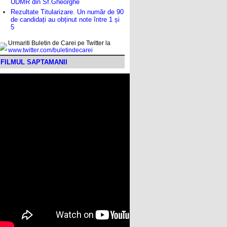
UDMR din Sf.Gheorghe
Rezultate Titularizare. Un număr de 90
de candidați au obținut note între 1 și
5
Urmariti Buletin de Carei pe Twitter la
www.twitter.com/buletindecarei
FILMUL SAPTAMANII