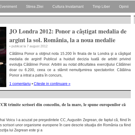
Eveniment
Stirea Zilei
Cultura Invatamant
Timp Liber
Opinii
JO Londra 2012: Ponor a câştigat medalia de
argint la sol. România, la a noua medalie
• publicat la 7 august 2012
Cătălina Ponor a obţinut nota 15.200 în finala de la Londra şi a câştigat
medalia de argint! Publicul a huiduit decizia luată de arbitri privind
evoluţia Cătălinei Ponor. Arbitrii au notat dificultatea exerciţiului Cătălinei
doar cu 6.200, ceea ce a stârnit nemulţumirea spectatorilor. Cătălina
Ponor a intrat a patra în concurs,
1 comentariu
•
Citeste in continuare »
CR trimite scrisori din concediu, de la mare, le spune europenilor că
ai Voicu l-a acuzat pe preşedintele CC, Augustin Zegrean, de faptul că, fiind în
is scrisori unor organisme europene în care descrie situaţia din România ca fiind
ziţia lui Zegrean este şi a