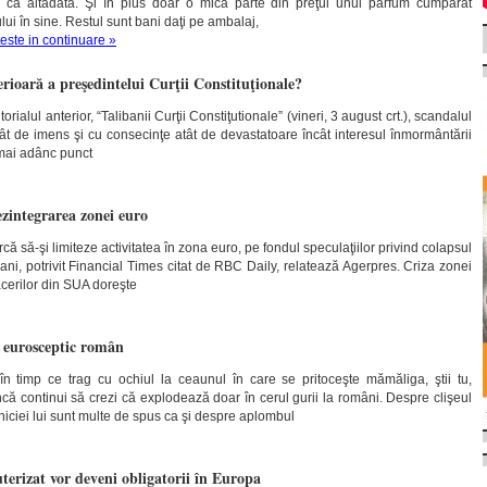
e ca altădată. Şi în plus doar o mică parte din preţul unui parfum cumpărat
lui în sine. Restul sunt bani daţi pe ambalaj,
teste in continuare »
erioară a preşedintelui Curţii Constituţionale?
rialul anterior, “Talibanii Curţii Constiţutionale” (vineri, 3 august crt.), scandalul
atât de imens şi cu consecinţe atât de devastatoare încât interesul înmormântării
 mai adânc punct
zintegrarea zonei euro
ă să-şi limiteze activitatea în zona euro, pe fondul speculaţiilor privind colapsul
 ani, potrivit Financial Times citat de RBC Daily, relatează Agerpres. Criza zonei
acerilor din SUA doreşte
t eurosceptic român
în timp ce trag cu ochiul la ceaunul în care se pritoceşte mămăliga, ştii tu,
ă continui să crezi că explodează doar în cerul gurii la români. Despre clişeul
iniciei lui sunt multe de spus ca şi despre aplombul
terizat vor deveni obligatorii în Europa