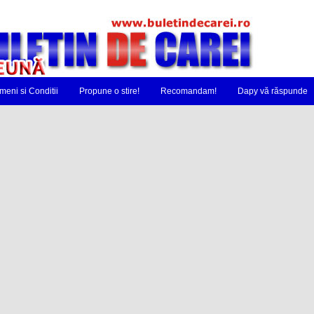
meni si Conditii
Propune o stire!
Recomandam!
Dapy vă răspunde