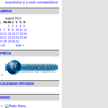
evazionistul și a venit contrabandistul
ARHIVA
august 2012
L
Ma
Mi
J
V
S
D
1
2
3
4
5
6
7
8
9
10
11
12
13
14
15
16
17
18
19
20
21
22
23
24
25
26
27
28
29
30
31
« iul.
sept. »
PRESA
CALENDAR ORTODOX
RADIO