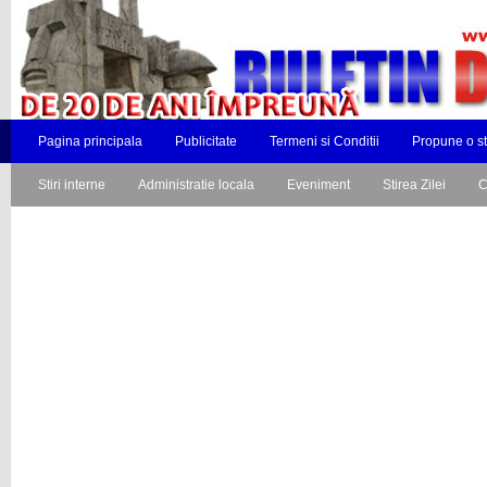
Pagina principala
Publicitate
Termeni si Conditii
Propune o st
Stiri interne
Administratie locala
Eveniment
Stirea Zilei
C