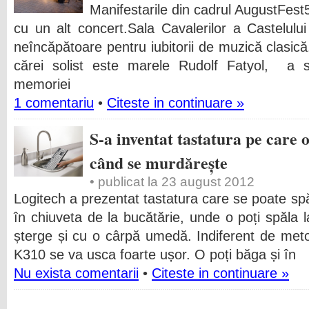
Manifestarile din cadrul AugustFest
cu un alt concert.Sala Cavalerilor a Castelulu
neîncăpătoare pentru iubitorii de muzică clasi
cărei solist este marele Rudolf Fatyol, a s
memoriei
1 comentariu
•
Citeste in continuare »
S-a inventat tastatura pe care o
când se murdărește
• publicat la 23 august 2012
Logitech a prezentat tastatura care se poate spă
în chiuveta de la bucătărie, unde o poți spăla la
șterge și cu o cârpă umedă. Indiferent de met
K310 se va usca foarte ușor. O poți băga și în
Nu exista comentarii
•
Citeste in continuare »