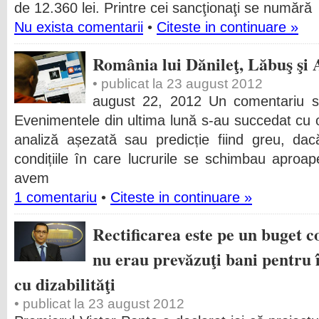
de 12.360 lei. Printre cei sancţionaţi se numără
Nu exista comentarii
•
Citeste in continuare »
România lui Dănileţ, Lăbuş şi 
• publicat la 23 august 2012
august 22, 2012 Un comentariu sc
Evenimentele din ultima lună s-au succedat cu o
analiză așezată sau predicție fiind greu, dac
condițiile în care lucrurile se schimbau aproa
avem
1 comentariu
•
Citeste in continuare »
Rectificarea este pe un buget c
nu erau prevăzuţi bani pentru î
cu dizabilităţi
• publicat la 23 august 2012