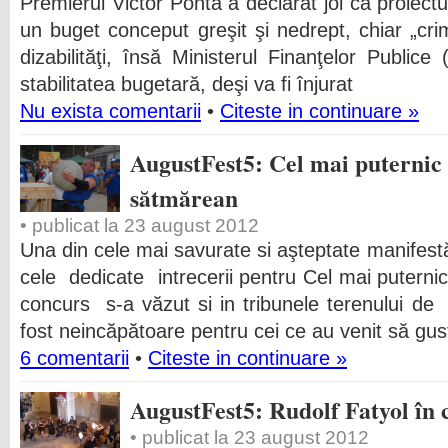
Premierul Victor Ponta a declarat joi că proiectul
un buget conceput greşit şi nedrept, chiar „cri
dizabilităţi, însă Ministerul Finanţelor Publi
stabilitatea bugetară, deşi va fi înjurat
Nu exista comentarii
•
Citeste in continuare »
AugustFest5: Cel mai puternic
sătmărean
• publicat la 23 august 2012
Una din cele mai savurate si aşteptate manifes
cele dedicate intrecerii pentru Cel mai puternic 
concurs s-a văzut si in tribunele terenului d
fost neincăpătoare pentru cei ce au venit să gus
6 comentarii
•
Citeste in continuare »
AugustFest5: Rudolf Fatyol în 
• publicat la 23 august 2012