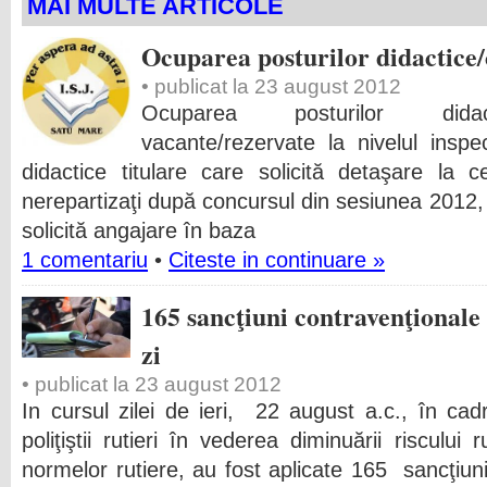
MAI MULTE ARTICOLE
Ocuparea posturilor didactice/
• publicat la 23 august 2012
Ocuparea posturilor didact
vacante/rezervate la nivelul inspe
didactice titulare care solicită detaşare la 
nerepartizaţi după concursul din sesiunea 2012,
solicită angajare în baza
1 comentariu
•
Citeste in continuare »
165 sancţiuni contravenţionale 
zi
• publicat la 23 august 2012
In cursul zilei de ieri, 22 august a.c., în cad
poliţiştii rutieri în vederea diminuării riscului 
normelor rutiere, au fost aplicate 165 sancţiun