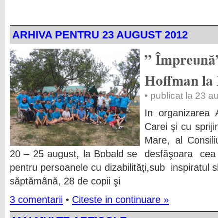
ARHIVA PENTRU 23 AUGUST 2012
” Împreună
Hoffman la
• publicat la 23 
In organizarea 
Carei şi cu sprij
Mare, al Consili
20 – 25 august, la Bobald se desfăşoara cea 
pentru persoanele cu dizabilităţi,sub inspiratul
săptămână, 28 de copii şi
3 comentarii
•
Citeste in continuare »