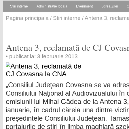
Stiri interne
Administratie locala
Eveniment
Stirea Zilei
C
Pagina principala
/
Stiri interne
/ Antena 3, reclam
Antena 3, reclamată de CJ Cova
• publicat la: 3 februarie 2013
„Consiliul Judeţean Covasna se va adre
Consiliului Naţional al Audiovizualului în 
emisiunii lui Mihai Gâdea de la Antena 3
ianuarie, în cadrul căreia una dintre vict
preşedintele Consiliului Judeţean, Tamas
portalurile de ştiri în limba maghiară sze