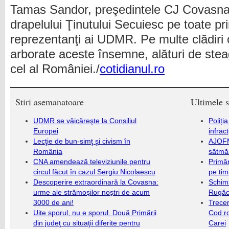
Tamas Sandor, preşedintele CJ Covasna
drapelului Ţinutului Secuiesc pe toate pr
reprezentanţi ai UDMR. Pe multe clădiri o
arborate aceste însemne, alături de steag
cel al României./
cotidianul.ro
Stiri asemanatoare
Ultimele s
UDMR se văicăreşte la Consiliul
Poliți
Europei
infrac
Lecţie de bun-simţ şi civism în
AJOFM
România
sătmăr
CNA amendează televiziunile pentru
Primăr
circul făcut în cazul Sergiu Nicolaescu
pe ti
Descoperire extraordinară la Covasna:
Schim
urme ale strămoșilor noștri de acum
Rugăc
3000 de ani!
Trecer
Uite sporul, nu e sporul. Două Primării
Cod r
din judeţ cu situaţii diferite pentru
Carei