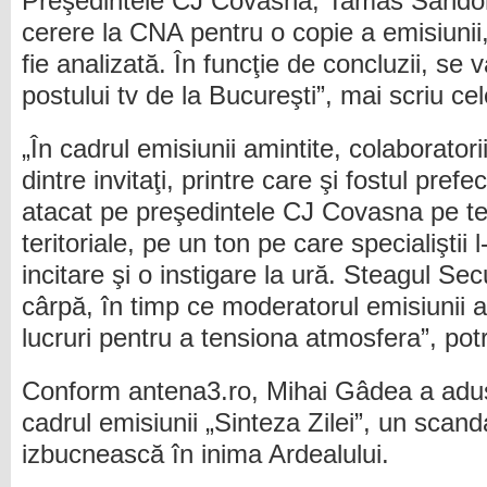
Preşedintele CJ Covasna, Tamas Sandor,
cerere la CNA pentru o copie a emisiuni
fie analizată. În funcţie de concluzii, se 
postului tv de la Bucureşti”, mai scriu cel
„În cadrul emisiunii amintite, colaboratorii
dintre invitaţi, printre care şi fostul pre
atacat pe preşedintele CJ Covasna pe t
teritoriale, pe un ton pe care specialiştii 
incitare şi o instigare la ură. Steagul Se
cârpă, în timp ce moderatorul emisiunii 
lucruri pentru a tensiona atmosfera”, potri
Conform antena3.ro, Mihai Gâdea a adus î
cadrul emisiunii „Sinteza Zilei”, un scand
izbucnească în inima Ardealului.