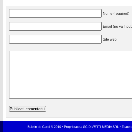
Nume (required)
Email (nu va fi pub
Site web
Buletin de Carei ® 2010 • Proprietate a SC DIVERTI MEDIA SRL • Toate dr