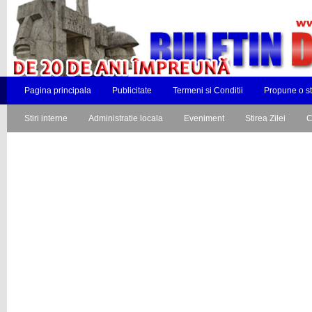
Pagina principala
Publicitate
Termeni si Conditii
Propune o st
Stiri interne
Administratie locala
Eveniment
Stirea Zilei
C