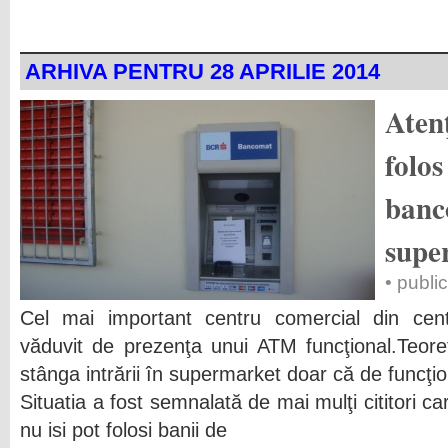
ARHIVA PENTRU 28 APRILIE 2014
Atenţ
folo
banc
supe
• publi
Cel mai important centru comercial din centr
văduvit de prezenţa unui ATM funcţional.Teore
stânga intrării în supermarket doar că de funcţ
Situatia a fost semnalată de mai mulţi cititori ca
nu isi pot folosi banii de