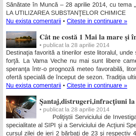
Sănătate în Muncă – 28 aprilie 2014, cu te
LA UTILIZAREA SUBSTANŢELOR CHIMICE
Nu exista comentarii
•
Citeste in continuare »
Cât ne costă 1 Mai la mare şi î
• publicat la 28 aprilie 2014
Destinaţia favorită a tinerilor este litoralul, und
forţă. La Vama Veche nu mai sunt libere came
speranţa într-o prognoză meteo favorabilă, litora
ofertă specială de început de sezon. Tradiţia ulti
Nu exista comentarii
•
Citeste in continuare »
Şantaj,distrugeri,infracţiuni la
• publicat la 28 aprilie 2014
Poliţiştii Serviciului de Investigaţ
specialitate al SIPI şi a Serviciului de Acţiuni Spe
cursul zilei de ieri 2 bărbaţi de 23 şi respectiv