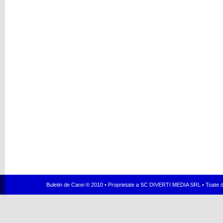
Buletin de Carei ® 2010 • Proprietate a SC DIVERTI MEDIA SRL • Toate dr