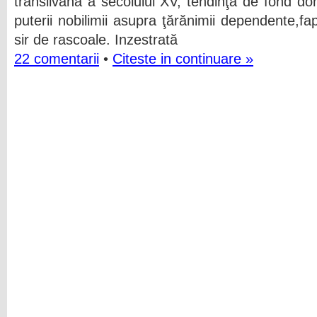
transilvană a secolului XV, tendinţa de fond d
puterii nobi­limii asupra ţărănimii dependente,fa
sir de rascoale. In­zestrată
22 comentarii
•
Citeste in continuare »