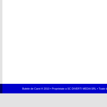
Buletin de Carei ® 2010 • Proprietate a SC DIVERTI MEDIA SRL • Toate dr