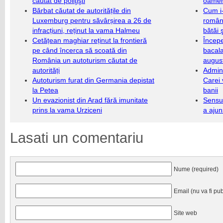
căutat de poliţişti
oameni
Bărbat căutat de autoritățile din
Cum i-
Luxemburg pentru săvârșirea a 26 de
români
infracțiuni, reținut la vama Halmeu
bătăi 
Cetățean maghiar reținut la frontieră
Încep
pe când încerca să scoată din
bacala
România un autoturism căutat de
augus
autorități
Admini
Autoturism furat din Germania depistat
Carei 
la Petea
banii
Un evazionist din Arad fără imunitate
Sensul
prins la vama Urziceni
a ajun
Lasati un comentariu
Nume (required)
Email (nu va fi pub
Site web