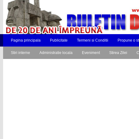
Pagina principala
Publicitate
Termeni si Conditii
Propune o st
Stiri interne
Administratie locala
Eveniment
Stirea Zilei
C