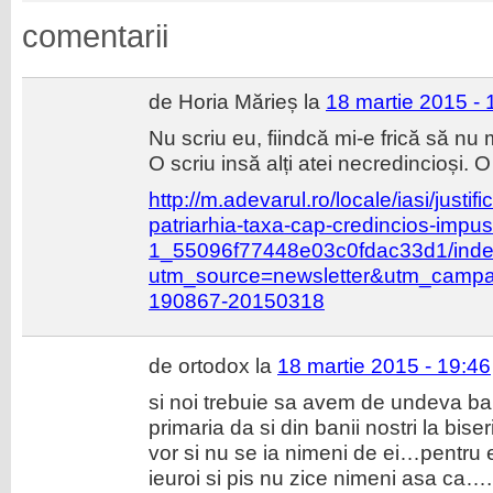
comentarii
de Horia Mărieș la
18 martie 2015 - 
Nu scriu eu, fiindcă mi-e frică să nu
O scriu insă alți atei necredincioși. O
http://m.adevarul.ro/locale/iasi/justif
patriarhia-taxa-cap-credincios-impusa
1_55096f77448e03c0fdac33d1/inde
utm_source=newsletter&utm_camp
190867-20150318
de ortodox la
18 martie 2015 - 19:46
si noi trebuie sa avem de undeva ban
primaria da si din banii nostri la bise
vor si nu se ia nimeni de ei…pentru 
ieuroi si pis nu zice nimeni asa ca….