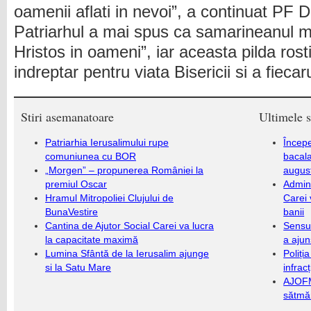
oamenii aflati in nevoi”, a continuat PF D
Patriarhul a mai spus ca samarineanul mil
Hristos in oameni”, iar aceasta pilda ros
indreptar pentru viata Bisericii si a fiecaru
Stiri asemanatoare
Ultimele s
Patriarhia Ierusalimului rupe
Încep
comuniunea cu BOR
bacala
„Morgen” – propunerea României la
augus
premiul Oscar
Admini
Hramul Mitropoliei Clujului de
Carei 
BunaVestire
banii
Cantina de Ajutor Social Carei va lucra
Sensul
la capacitate maximă
a ajun
Lumina Sfântă de la Ierusalim ajunge
Poliți
si la Satu Mare
infrac
AJOFM
sătmăr