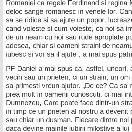
Romaniei ca regele Ferdinand si regina 
deloc sange romanesc in venele lor. C
sa se ridice si sa ajute un popor, lucreaz
cand voieste si cum voieste, ca noi sa i
de un neam cu noi sau rude apropiate pot
adesea, chiar si oameni straini de neamul
iubesc si vor sa il ajute”, a mai spus patr
PF Daniel a mai spus ca, astfel, uneori,
vecin sau un prieten, ci un strain, un om 
sa primesti vreun ajutor. „De ce? Ca s
prea mult in oamenii cunoscuti, ci mai inta
Dumnezeu, Care poate face dintr-un strai
in timp ce un prieten al nostru a devenit 
sau chiar un dusman. Fiecare dintre noi 
daca devine mainile iubirii milostive a l