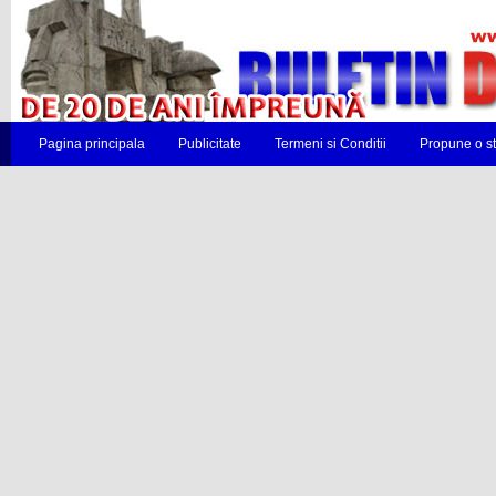
Pagina principala
Publicitate
Termeni si Conditii
Propune o st