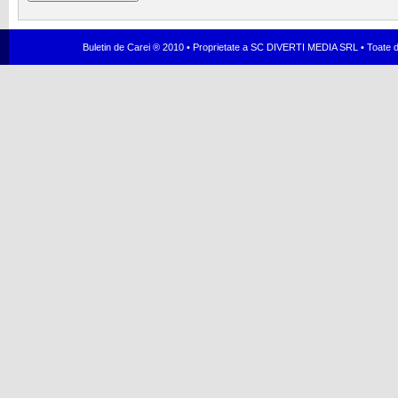
Buletin de Carei ® 2010 • Proprietate a SC DIVERTI MEDIA SRL • Toate dr