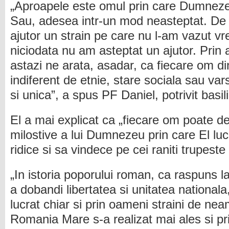
„Aproapele este omul prin care Dumneze
Sau, adesea intr-un mod neasteptat. De m
ajutor un strain pe care nu l-am vazut v
niciodata nu am asteptat un ajutor. Prin
astazi ne arata, asadar, ca fiecare om d
indiferent de etnie, stare sociala sau var
si unica”, a spus PF Daniel, potrivit basil
El a mai explicat ca „fiecare om poate dev
milostive a lui Dumnezeu prin care El lu
ridice si sa vindece pe cei raniti trupeste 
„In istoria poporului roman, ca raspuns l
a dobandi libertatea si unitatea nation
lucrat chiar si prin oameni straini de nea
Romania Mare s-a realizat mai ales si pr