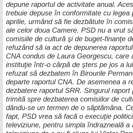
depune raportul de activitate anual. Aces
trebuie depuse în conformitate cu legea 
aprilie, urmând să fie dezbătute în comisi
ale celor doua Camere. PSD nu a vrut să 
comisiile de cultură şi de buget-finanţe 
refuzând să ia act de depunerea raportulu
CNA condus de Laura Georgescu, care a
instituţie într-o cârpă de şters pe jos a l
refuzat să dezbatem în Birourile Perman
departe raportul CNA. De asemenea a re
dezbatere raportul SRR. Singurul raport p
trimită spre dezbaterea comisiilor de cul
dându-se un termen de o săptămâna. Ce
fapt, PSD vrea să facă o execuţie politi
televiziune, pentru simpla îndrazneală a