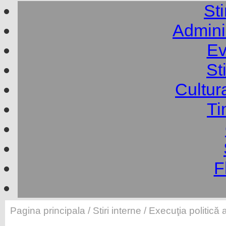
Sti
Adminis
Ev
St
Cultur
Ti
F
Pagina principala
/
Stiri interne
/ Execuţia politică 