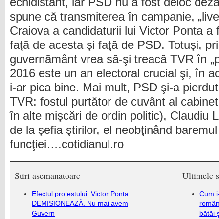
echidistant, iar PSD nu a fost deloc dez
spune că transmiterea în campanie, „live”
Craiova a candidaturii lui Victor Ponta a 
faţă de acesta şi faţă de PSD. Totuşi, pri
guvernământ vrea să-şi treacă TVR în „p
2016 este un an electoral crucial şi, în a
i-ar pica bine. Mai mult, PSD şi-a pierdu
TVR: fostul purtător de cuvânt al cabinet
în alte mişcări de ordin politic), Claudiu L
de la şefia ştirilor, el neobţinând barem
funcţiei….cotidianul.ro
Stiri asemanatoare
Ultimele s
Efectul protestului: Victor Ponta
Cum i-
DEMISIONEAZĂ. Nu mai avem
români
Guvern
bătăi 