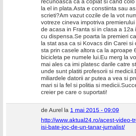
recunoasca ca a copiat si cand colo m
la el in plata.Asta e constiinta sau a
scrieti?Am vazut cozile de la vot n
votreze cineva impotriva premierului
de acasa in Franta si in clasa a 12a 
cu dispensa.Se poarta la premieri ca s
la stat asa ca si Kovacs din Carei si 
sta prin casele altora ca la aproape 
bicicleta pe numele lui.Eu merg la vot
mai ales ca imi platesc darile catre s
unde sunt platiti profesorii si medicii
miliardele datorii ar putea a vea si pr
mari si la fel si politia si medicii.Suc
creier pe care o suportati!
de Aurel la
1 mai 2015 - 09:09
http://www.aktual24.ro/acest-video-t
isi-bate-joc-de-un-tanar-jurnalist/