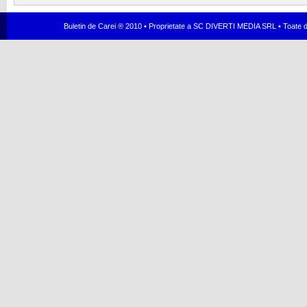
Buletin de Carei ® 2010 • Proprietate a SC DIVERTI MEDIA SRL • Toate dr