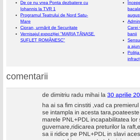
De ce nu vrea Ponta dezbatere cu
Încep
Iohannis la TVR 1
bacala
Programul Teatrului de Nord Satu-
augus
Mare
Admini
Cioran, urmărit de Securitate
Carei 
Vernisajul expoziției ”MARIA TĂNASE.
banii
SUFLET ROMÂNESC”
Sensul
a ajun
Poliți
infrac
comentarii
de dimitriu radu mihai la
30 aprilie 2
ha ai sa fim cinstiti ,vad ca premieru
se intampla in acesta tara,poateeste
marele PNL+PDL incapabilitatea lor 
guvernare,ridicarea preturilor la raf
sa ii ridice pe PNL+PDL in slavi aces