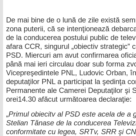
De mai bine de o lună de zile există semn
zona puterii, că se intenţionează debarc
de la conducerea postului public de telev
afara CCR, singurul „obiectiv strategic”
PSD. Miercuri am avut confirmarea ofici
până mai ieri circulau doar sub forma zvo
Vicepreşedintele PNL, Ludovic Orban, în c
deputaţilor PNL a participat la şedinţa c
Permanente ale Camerei Deputaţilor şi Sen
orei14.30 afăcut următoarea declaraţie:
„
Primul obiecitv al PSD este acela de a g
Stelian Tănase de la conducerea Televiz
conformitate cu legea, SRTv, SRR şi CNA