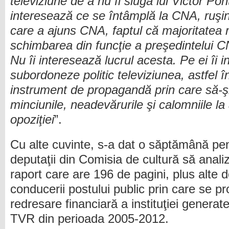
televiziune de a nu fi sluga lui Victor Po
interesează ce se întâmplă la CNA, ruşin
care a ajuns CNA, faptul că majoritatea
schimbarea din funcţie a preşedintelui 
Nu îi interesează lucrul acesta. Pe ei îi 
subordoneze politic televiziunea, astfel 
instrument de propagandă prin care să-
minciunile, neadevărurile şi calomniile la 
opoziţiei
”.
Cu alte cuvinte, s-a dat o săptămână pent
deputaţii din Comisia de cultură să anal
raport care are 196 de pagini, plus alte
conducerii postului public prin care se 
redresare financiară a instituţiei generate 
TVR din perioada 2005-2012.