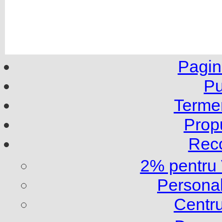
Pagin
Pu
Termen
Propu
Rec
2% pentru
Personal
Centru