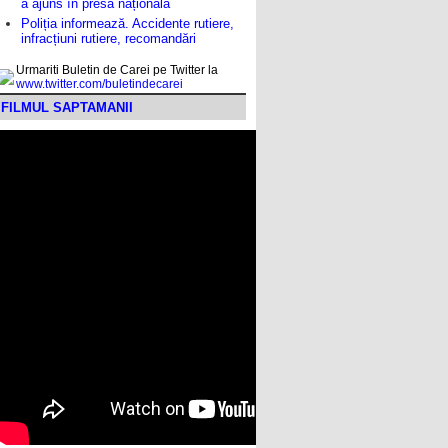
a ajuns în presa națională
Poliția informează. Accidente rutiere,
infracțiuni rutiere, recomandări
Urmariti Buletin de Carei pe Twitter la
www.twitter.com/buletindecarei
FILMUL SAPTAMANII