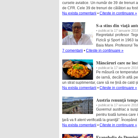
cursele aviatice. Un număr de 39 de trenuri au 
de CFR. Cele 39 de trenuri de călători au fos
Nu exista comentarii
•
Citeste in continuare »
S-a stins din viaţă an
• publicat la 17 ianuarie 201
Regretatul profesor Teg
Fizică şi Sport in 1963 l
Baia Mare. Profesorul Te
7 comentarii
•
Citeste in continuare »
Mâncăruri care ne înc
• publicat la 17 ianuarie 201
Pe măsură ce temperatură 
de iarnă, decât în altă p
un strat suplimentar, care să ne țină de cald și
Nu exista comentarii
•
Citeste in continuare »
Austria renunţă tempo
• publicat la 17 ianuarie 201
Guvernul austriac a susp
pentru toată lumea care i
ţară va fi atent verificată la graniţă”. Începân
Nu exista comentarii
•
Citeste in continuare »
Evanghelia de Dumini