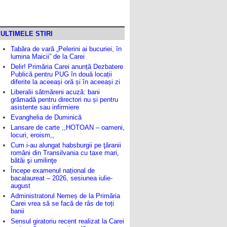
ULTIMELE STIRI
Tabăra de vară „Pelerini ai bucuriei, în
lumina Maicii” de la Carei
Delir! Primăria Carei anunță Dezbatere
Publică pentru PUG în două locații
diferite la aceeași oră și în aceeași zi
Liberalii sătmăreni acuză: bani
grămadă pentru directori nu și pentru
asistente sau infirmiere
Evanghelia de Duminică
Lansare de carte ,,HOTOAN – oameni,
locuri, eroism,,
Cum i-au alungat habsburgii pe ţăranii
români din Transilvania cu taxe mari,
bătăi şi umilinţe
Începe examenul național de
bacalaureat – 2026, sesiunea iulie-
august
Administratorul Nemeș de la Primăria
Carei vrea să se facă de râs de toți
banii
Sensul giratoriu recent realizat la Carei