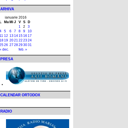
ARHIVA
ianuarie 2016
L
Ma
Mi
J
V
S
D
1
2
3
4
5
6
7
8
9
10
11
12
13
14
15
16
17
18
19
20
21
22
23
24
25
26
27
28
29
30
31
« dec.
feb. »
PRESA
CALENDAR ORTODOX
RADIO