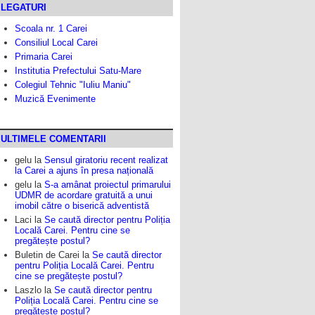
LEGATURI
Scoala nr. 1 Carei
Consiliul Local Carei
Primaria Carei
Institutia Prefectului Satu-Mare
Colegiul Tehnic "Iuliu Maniu"
Muzică Evenimente
ULTIMELE COMENTARII
gelu
la
Sensul giratoriu recent realizat
la Carei a ajuns în presa națională
gelu
la
S-a amânat proiectul primarului
UDMR de acordare gratuită a unui
imobil către o biserică adventistă
Laci
la
Se caută director pentru Poliția
Locală Carei. Pentru cine se
pregătește postul?
Buletin de Carei
la
Se caută director
pentru Poliția Locală Carei. Pentru
cine se pregătește postul?
Laszlo
la
Se caută director pentru
Poliția Locală Carei. Pentru cine se
pregătește postul?