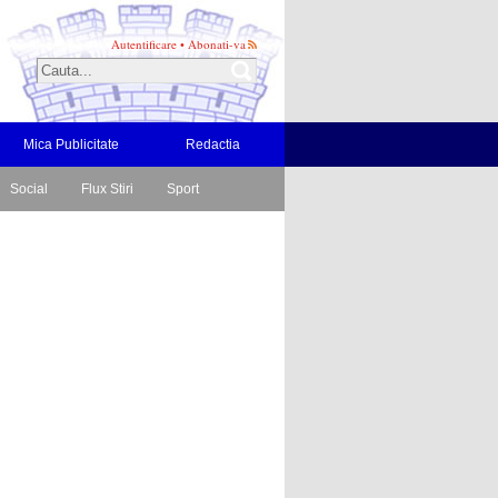
Autentificare
•
Abonati-va
Mica Publicitate
Redactia
Social
Flux Stiri
Sport