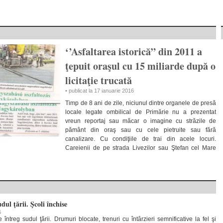
‘’Asfaltarea istorică” din 2011 a
ţepuit oraşul cu 15 miliarde după o
licitaţie trucată
• publicat la 17 ianuarie 2016
Timp de 8 ani de zile, niciunul dintre organele de presă
locale legate ombilical de Primărie nu a prezentat
vreun reportaj sau măcar o imagine cu străzile de
pământ din oraş sau cu cele pietruite sau fără
canalizare. Cu condiţiile de trai din acele locuri.
Careienii de pe strada Livezilor sau Ştefan cel Mare
dul ţării. Şcoli închise
6
întreg sudul ţării. Drumuri blocate, trenuri cu întârzieri semnificative la fel şi