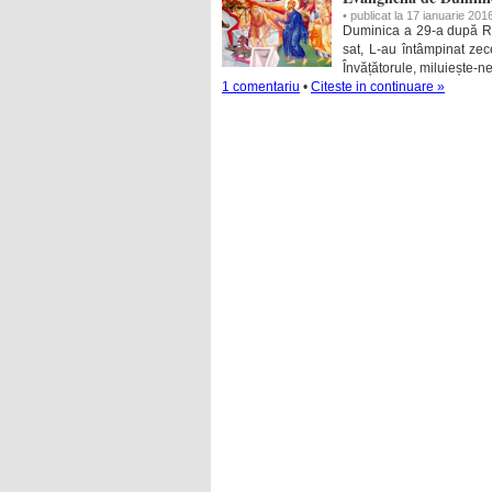
• publicat la 17 ianuarie 201
Duminica a 29-a după Rus
sat, L-au întâmpinat zece
Învățătorule, miluiește-ne
1 comentariu
•
Citeste in continuare »