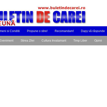
meni si Conditii
Propune o stire!
Recomandam!
Dapy vă răspunde
Eveniment
Stirea Zilei
Cultura Invatamant
Timp Liber
Opinii