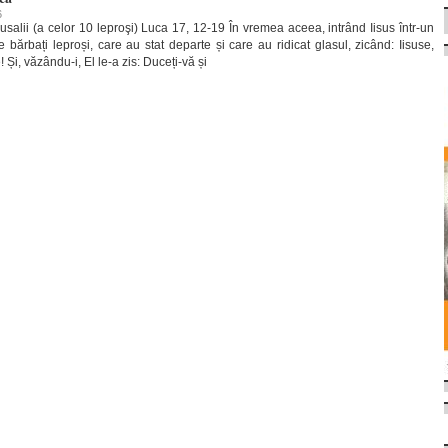
6
alii (a celor 10 leproşi) Luca 17, 12-19 În vremea aceea, intrând Iisus într-un
 bărbați leproși, care au stat departe și care au ridicat glasul, zicând: Iisuse,
! Și, văzându-i, El le-a zis: Duceți-vă și