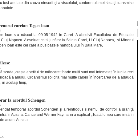
fost anulate din cauza ninsorii şi a viscolului, conform ultimei situaţii transmise
t anulate
trenorul careian Tegen Ioan
6
en Ioan s-a născut la 09.05.1942 in Carei. A absolvit Facultatea de Educatie
a Cluj Napoca. A evoluat ca si jucător la Stiinta Carei, U Cluj Napoca, si Minerul
gen Ioan este cel care a pus bazele handbalului în Baia Mare,
ălzesc
6
scade, crește apetitul de mâncare: foarte mulți sunt mai infometați în lunile reci
erioadă a anului. Organismul solicita mai multe calorii în încercarea de a adaugă
, în același timp,
rar la acordul Schengen
6
endat temporar acordul Schengen şi a reintrodus sistemul de control la graniţă
ntră în Austria. Cancelarul Werner Faymann a explicat „Toată lumea care intră în
d de acum, Austria
că