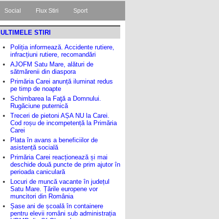
Social
Flux Stiri
Sport
ULTIMELE STIRI
Poliția informează. Accidente rutiere,
infracțiuni rutiere, recomandări
AJOFM Satu Mare, alături de
sătmărenii din diaspora
Primăria Carei anunță iluminat redus
pe timp de noapte
Schimbarea la Faţă a Domnului.
Rugăciune puternică
Treceri de pietoni AȘA NU la Carei.
Cod roșu de incompetență la Primăria
Carei
Plata în avans a beneficiilor de
asistență socială
Primăria Carei reacționează și mai
deschide două puncte de prim ajutor în
perioada caniculară
Locuri de muncă vacante în județul
Satu Mare. Țările europene vor
muncitori din România
Șase ani de școală în containere
pentru elevii români sub administrația