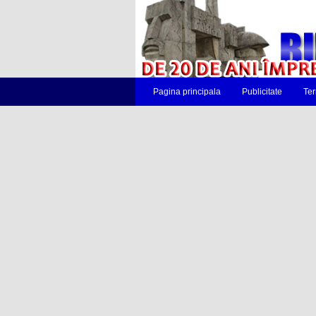
Pagina principala
Publicitate
Ter