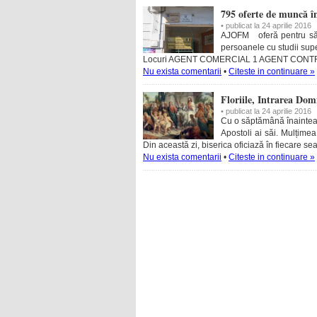
795 oferte de muncă în
• publicat la 24 aprilie 2016
AJOFM oferă pentru săp
persoanele cu studii supe
Locuri AGENT COMERCIAL 1 AGENT CONT
Nu exista comentarii
•
Citeste in continuare »
Floriile, Intrarea Dom
• publicat la 24 aprilie 2016
Cu o săptămână înaintea Pa
Apostoli ai săi. Mulțimea
Din această zi, biserica oficiază în fiecare se
Nu exista comentarii
•
Citeste in continuare »