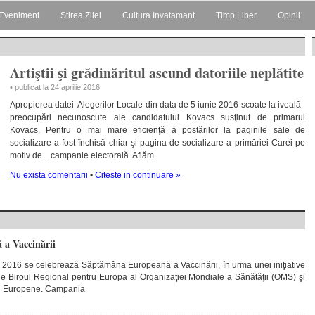
Eveniment
Stirea Zilei
Cultura Invatamant
Timp Liber
Opinii
Artiştii şi grădinăritul ascund datoriile neplătite
• publicat la 24 aprilie 2016
Apropierea datei Alegerilor Locale din data de 5 iunie 2016 scoate la iveală
preocupări necunoscute ale candidatului Kovacs susţinut de primarul
Kovacs. Pentru o mai mare eficienţă a postărilor la paginile sale de
socializare a fost închisă chiar şi pagina de socializare a primăriei Carei pe
motiv de…campanie electorală. Aflăm
Nu exista comentarii
•
Citeste in continuare »
a Vaccinării
e 2016 se celebrează Săptămâna Europeană a Vaccinării, în urma unei iniţiative
e Biroul Regional pentru Europa al Organizaţiei Mondiale a Sănătăţii (OMS) şi
ii Europene. Campania