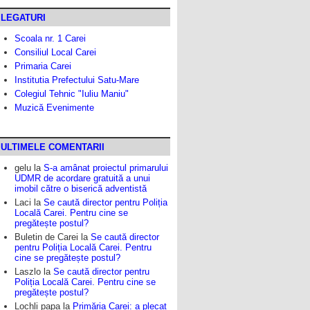
LEGATURI
Scoala nr. 1 Carei
Consiliul Local Carei
Primaria Carei
Institutia Prefectului Satu-Mare
Colegiul Tehnic "Iuliu Maniu"
Muzică Evenimente
ULTIMELE COMENTARII
gelu
la
S-a amânat proiectul primarului
UDMR de acordare gratuită a unui
imobil către o biserică adventistă
Laci
la
Se caută director pentru Poliția
Locală Carei. Pentru cine se
pregătește postul?
Buletin de Carei
la
Se caută director
pentru Poliția Locală Carei. Pentru
cine se pregătește postul?
Laszlo
la
Se caută director pentru
Poliția Locală Carei. Pentru cine se
pregătește postul?
Lochli papa
la
Primăria Carei: a plecat