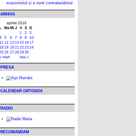
evazionistul și a venit contrabandistul
ARHIVA
aprilie 2016
L
Ma
Mi
J
V
S
D
1
2
3
4
5
6
7
8
9
10
11
12
13
14
15
16
17
18
19
20
21
22
23
24
25
26
27
28
29
30
« mart.
mai »
PRESA
CALENDAR ORTODOX
RADIO
RECOMANDAM