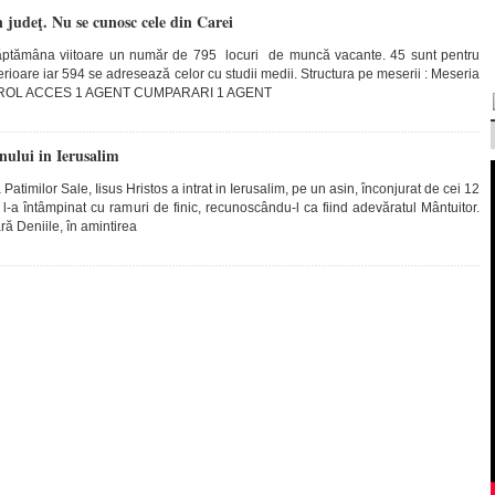
 judeţ. Nu se cunosc cele din Carei
tămâna viitoare un număr de 795 locuri de muncă vacante. 45 sunt pentru
rioare iar 594 se adresează celor cu studii medii. Structura pe meserii : Meseria
ROL ACCES 1 AGENT CUMPARARI 1 AGENT
nului in Ierusalim
timilor Sale, Iisus Hristos a intrat in Ierusalim, pe un asin, înconjurat de cei 12
 l-a întâmpinat cu ramuri de finic, recunoscându-l ca fiind adevăratul Mântuitor.
ară Deniile, în amintirea