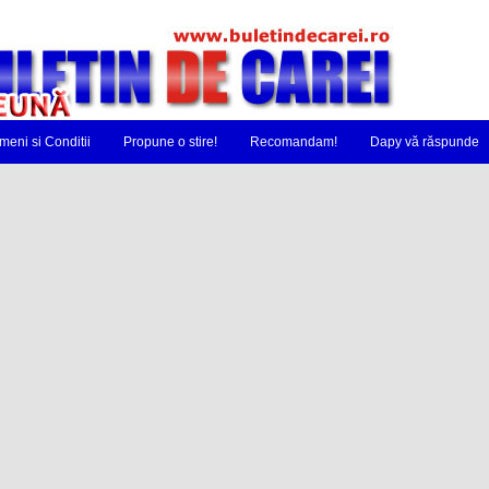
meni si Conditii
Propune o stire!
Recomandam!
Dapy vă răspunde