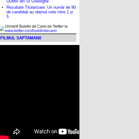
UDMR din Sf.Gheorghe
Rezultate Titularizare. Un număr de 90
de candidați au obținut note între 1 și
5
Urmariti Buletin de Carei pe Twitter la
www.twitter.com/buletindecarei
FILMUL SAPTAMANII