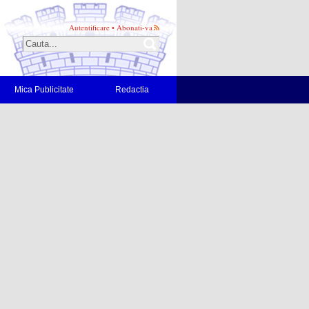
Autentificare
•
Abonati-va
Mica Publicitate
Redactia