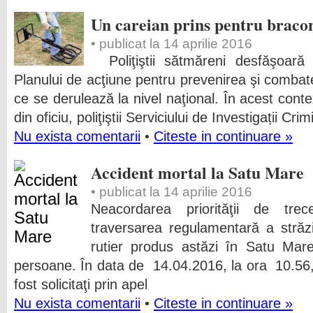
Un careian prins pentru braco
• publicat la 14 aprilie 2016
Poliţiştii sătmăreni desfăşoară pe
Planului de acţiune pentru prevenirea şi combat
ce se derulează la nivel naţional. În acest cont
din oficiu, poliţiştii Serviciului de Investigații Crim
Nu exista comentarii
•
Citeste in continuare »
Accident mortal la Satu Mare
• publicat la 14 aprilie 2016
Neacordarea priorităţii de trec
traversarea regulamentară a străzi
rutier produs astăzi în Satu Mar
persoane. În data de 14.04.2016, la ora 10.56, po
fost solicitaţi prin apel
Nu exista comentarii
•
Citeste in continuare »