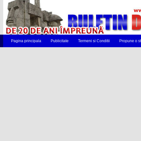
Pagina principala
Publicitate
Termeni si Conditii
Propune o st