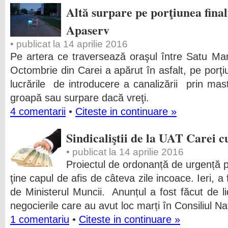
Altă surpare pe porţiunea fina
Apaserv
• publicat la 14 aprilie 2016
Pe artera ce traversează oraşul între Satu M
Octombrie din Carei a apărut în asfalt, pe porţ
lucrările de introducere a canalizării prin m
groapă sau surpare dacă vreţi.
4 comentarii
•
Citeste in continuare »
Sindicaliştii de la UAT Carei cu
• publicat la 14 aprilie 2016
Proiectul de ordonanță de urgență pr
ţine capul de afis de câteva zile incoace. Ieri, 
de Ministerul Muncii. Anunțul a fost făcut de lide
negocierile care au avut loc marți în Consiliul Na
1 comentariu
•
Citeste in continuare »