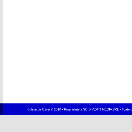
Buletin de Carei ® 2010 • Proprietate a SC DIVERTI MEDIA SRL • Toate dr