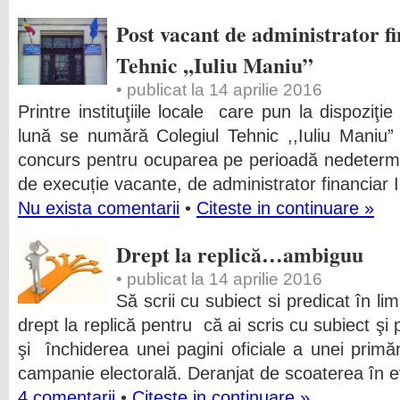
Post vacant de administrator fi
Tehnic ,,Iuliu Maniu”
• publicat la 14 aprilie 2016
Printre instituţiile locale care pun la dispoziţ
lună se numără Colegiul Tehnic ,,Iuliu Maniu”
concurs pentru ocuparea pe perioadă nedetermin
de execuție vacante, de administrator financiar 
Nu exista comentarii
•
Citeste in continuare »
Drept la replică…ambiguu
• publicat la 14 aprilie 2016
Să scrii cu subiect si predicat în l
drept la replică pentru că ai scris cu subiect şi 
şi închiderea unei pagini oficiale a unei prim
campanie electorală. Deranjat de scoaterea în e
4 comentarii
•
Citeste in continuare »