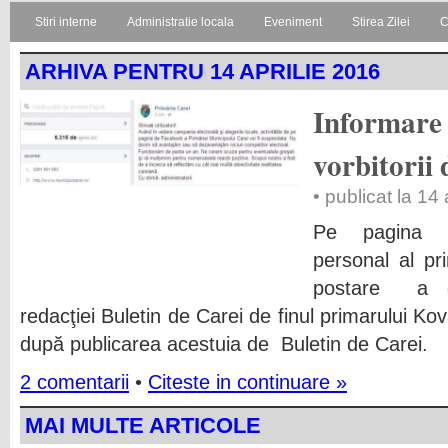
Stiri interne
Administratie locala
Eveniment
Stirea Zilei
C
ARHIVA PENTRU 14 APRILIE 2016
Informare 
vorbitorii
• publicat la 14
Pe pagina pe
personal al pr
postare a dr
redacţiei Buletin de Carei de finul primarului Ko
după publicarea acestuia de Buletin de Carei.
2 comentarii
•
Citeste in continuare »
MAI MULTE ARTICOLE