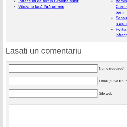
Infracţiuni de furt in Grădina Viilor
Admini
Viteza te lasă fără permis
Carei 
banii
Sensul
a ajun
Poliți
infrac
Lasati un comentariu
Nume (required)
Email (nu va fi pub
Site web