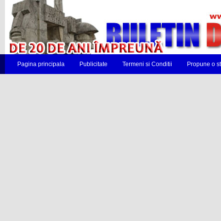
Pagina principala
Publicitate
Termeni si Conditii
Propune o st