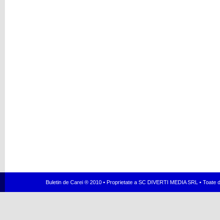
Buletin de Carei ® 2010 • Proprietate a SC DIVERTI MEDIA SRL • Toate dr