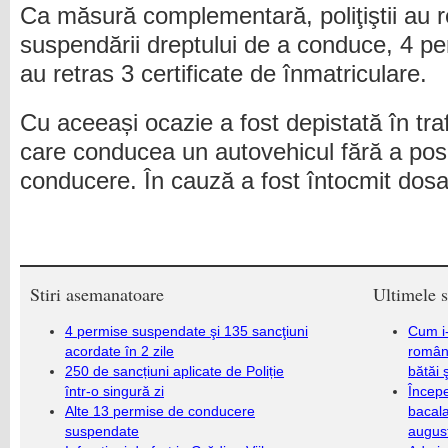
Ca măsură complementară, poliţiştii au r
suspendării dreptului de a conduce, 4 p
au retras 3 certificate de înmatriculare.
Cu aceeași ocazie a fost depistată în tra
care conducea un autovehicul fără a po
conducere. În cauză a fost întocmit dosa
Stiri asemanatoare
Ultimele s
4 permise suspendate şi 135 sancţiuni
Cum i-
acordate în 2 zile
români
250 de sancțiuni aplicate de Poliție
bătăi 
într-o singură zi
Încep
Alte 13 permise de conducere
bacala
suspendate
augus