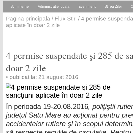
Stiri interne
Administratie locala
Eveniment
Stirea Zilei
C
Pagina principala
/
Flux Stiri
/ 4 permise suspendat
aplicate în doar 2 zile
4 permise suspendate şi 285 de sa
doar 2 zile
• publicat la: 21 august 2016
În perioada 19-20.08.2016
, poliţiştii rutie
judeţul Satu Mare au acţionat pentru pre
accidentelor rutiere şi în scopul determin
să respecte regulile de circulație. Pentru