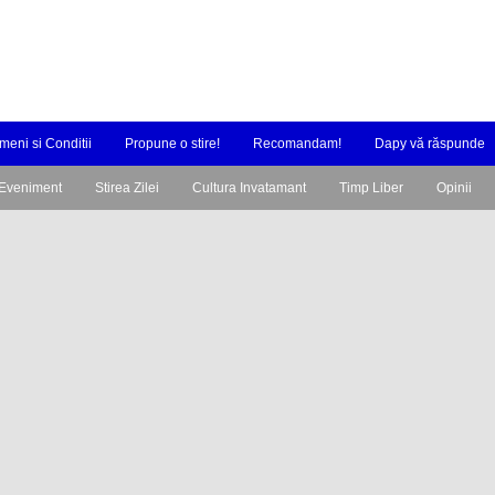
meni si Conditii
Propune o stire!
Recomandam!
Dapy vă răspunde
Eveniment
Stirea Zilei
Cultura Invatamant
Timp Liber
Opinii