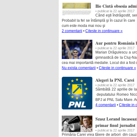
Ilie Ciută obsesia admi
• publicat la 22 aprilie 2017
Când eşti îndrăgostit, ser
Probabil la fel se întâmplă şi în cazul în care 
cum este moda mai nou şi
2 comentarii
•
Citeste in continuare »
Aur pentru România l
• publicat la 22 aprilie 2017
Marian Drăgulescu a urc
gimnastică de la Cluj-Nap
cea mai importantă medalie. Locul doi a fost 
Nu exista comentarii
•
Citeste in continuare »
Alegeri la PNL Carei
• publicat la 22 aprilie 2017
Sâmbătă 22 aprilie de l
deputatului Romeo Nicoa
BPJ al PNL Satu Mare. Au 
4 comentarii
•
Citeste in 
Szasz Lorand încasează
primar finul jurnalist
• publicat la 22 aprilie 2017
Primăria Carei vrea tăiere de arbori din cau