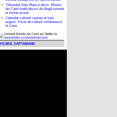
Tribunalul Satu Mare a decis: Minora
din Carei luată abuziv de lângă tutorele
ei revine acasă
Calendar cultural careian al lunii
august. Focar de cultură românească
la Carei
Urmariti Buletin de Carei pe Twitter la
www.twitter.com/buletindecarei
FILMUL SAPTAMANII