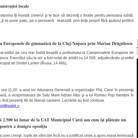
nistraţiei locale
otonina îţi inundă creierul şi te face să dezvolţi o fixatie pentru persoana iubită.
,,ţi se pune pata,, pe o persoană realizată prin forţe proprii fără ajutorul politicii
a Europenele de gimnastică de la Cluj-Napoca prin Marian Drăgulescu
at astăzi pe cea mai înaltă treaptă a podiumului la Campionatele Europene de
oca. Exercițiul său la sol a fost notat de arbitri cu 14.500, adjudecându-şi astfel
ocupat de Dmitrii Lankin (Rusia, 14.466),
a ora 11,00 a avut loc Adunarea Generală a organizaţiei PNL Carei în prezenţa
ră, a viceprimarului de Satu Mare Adrian Albu şi a lui Romeo Pop membrii în
fost prezenţi 48 de liberali careieni. Lucrările au fost conduse
continuare »
 2.500 lei lunar de la UAT Municipiul Carei sau cum îşi plăteşte un
 pentru a denigra opoziţia
za unei crengi rupte de vânt dar încă nu a justificat unde a ajuns masa lemnoasă