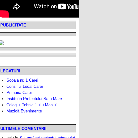
PUBLICITATE
LEGATURI
Scoala nr. 1 Carei
Consiliul Local Carei
Primaria Carei
Institutia Prefectului Satu-Mare
Colegiul Tehnic "Iuliu Maniu"
Muzică Evenimente
ULTIMELE COMENTARII
gelu
la
S-a amânat proiectul primarului