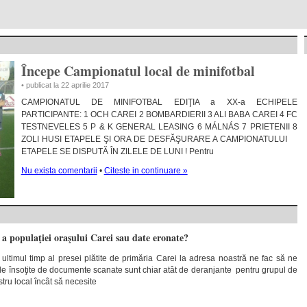
Începe Campionatul local de minifotbal
• publicat la 22 aprilie 2017
CAMPIONATUL DE MINIFOTBAL EDIŢIA a XX-a ECHIPELE
PARTICIPANTE: 1 OCH CAREI 2 BOMBARDIERII 3 ALI BABA CAREI 4 FC
TESTNEVELES 5 P & K GENERAL LEASING 6 MÁLNÁS 7 PRIETENII 8
ZOLI HUSI ETAPELE ŞI ORA DE DESFĂŞURARE A CAMPIONATULUI
ETAPELE SE DISPUTĂ ÎN ZILELE DE LUNI ! Pentru
Nu exista comentarii
•
Citeste in continuare »
 a populaţiei oraşului Carei sau date eronate?
ultimul timp al presei plătite de primăria Carei la adresa noastră ne fac să ne
e însoţite de documente scanate sunt chiar atât de deranjante pentru grupul de
tru local încât să necesite