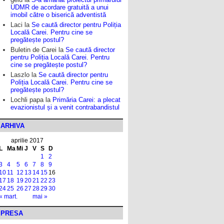
UDMR de acordare gratuită a unui
imobil către o biserică adventistă
Laci
la
Se caută director pentru Poliția
Locală Carei. Pentru cine se
pregătește postul?
Buletin de Carei
la
Se caută director
pentru Poliția Locală Carei. Pentru
cine se pregătește postul?
Laszlo
la
Se caută director pentru
Poliția Locală Carei. Pentru cine se
pregătește postul?
Lochli papa
la
Primăria Carei: a plecat
evazionistul și a venit contrabandistul
ARHIVA
aprilie 2017
L
Ma
Mi
J
V
S
D
1
2
3
4
5
6
7
8
9
10
11
12
13
14
15
16
17
18
19
20
21
22
23
24
25
26
27
28
29
30
« mart.
mai »
PRESA