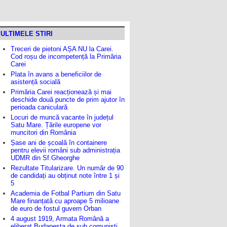
ULTIMELE STIRI
Treceri de pietoni AȘA NU la Carei.
Cod roșu de incompetență la Primăria
Carei
Plata în avans a beneficiilor de
asistență socială
Primăria Carei reacționează și mai
deschide două puncte de prim ajutor în
perioada caniculară
Locuri de muncă vacante în județul
Satu Mare. Țările europene vor
muncitori din România
Șase ani de școală în containere
pentru elevii români sub administrația
UDMR din Sf.Gheorghe
Rezultate Titularizare. Un număr de 90
de candidați au obținut note între 1 și
5
Academia de Fotbal Partium din Satu
Mare finanțată cu aproape 5 milioane
de euro de fostul guvern Orban
4 august 1919, Armata Română a
eliberat Budapesta de sub comuniști