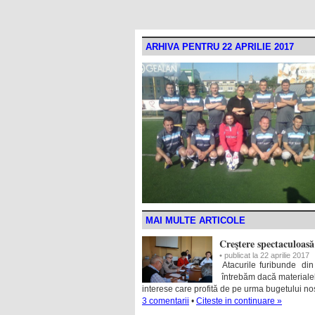
ARHIVA PENTRU 22 APRILIE 2017
MAI MULTE ARTICOLE
Creştere spectaculoasă
• publicat la 22 aprilie 2017
Atacurile furibunde din 
întrebăm dacă materialel
interese care profită de pe urma bugetului nos
3 comentarii
•
Citeste in continuare »