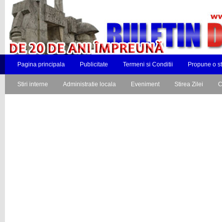
Pagina principala
Publicitate
Termeni si Conditii
Propune o st
Stiri interne
Administratie locala
Eveniment
Stirea Zilei
C