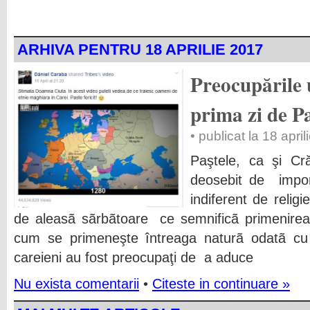
ARHIVA PENTRU 18 APRILIE 2017
Preocupările 
prima zi de P
• publicat la 18 apri
Paştele, ca şi Cr
deosebit de impor
indiferent de relig
de aleasã sãrbãtoare ce semnificã primenirea 
cum se primeneşte întreaga naturã odatã cu 
careieni au fost preocupaţi de a aduce
Nu exista comentarii
•
Citeste in continuare »