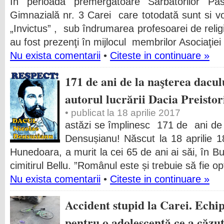
In perioada premergătoare Sărbătorilor Pas
Gimnazială nr. 3 Carei care totodată sunt si vol
„Invictus” , sub îndrumarea profesoarei de rel
au fost prezenţi în mijlocul membrilor Asociaţie
Nu exista comentarii
•
Citeste in continuare »
171 de ani de la naşterea dacu
autorul lucrării Dacia Preistor
• publicat la 18 aprilie 2017
astăzi se împlinesc 171 de ani de 
Densușianu! Născut la 18 aprilie 1
Hunedoara, a murit la cei 65 de ani ai săi, în Bu
cimitirul Bellu. ”Românul este și trebuie să fie op
Nu exista comentarii
•
Citeste in continuare »
Accident stupid la Carei. Echi
pentru o adolescentă ce a căzut