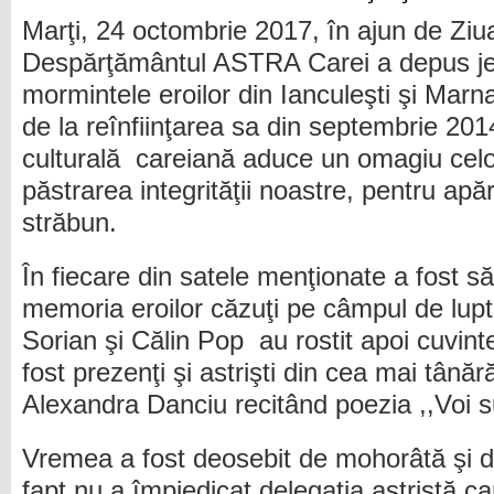
Marţi, 24 octombrie 2017, în ajun de Ziu
Despărţământul ASTRA Carei a depus jerb
mormintele eroilor din Ianculeşti şi Marn
de la reînfiinţarea sa din septembrie 201
culturală careiană aduce un omagiu celor 
păstrarea integrităţii noastre, pentru ap
străbun.
În fiecare din satele menţionate a fost s
memoria eroilor căzuţi pe câmpul de lup
Sorian şi Călin Pop au rostit apoi cuvint
fost prezenţi şi astrişti din cea mai tânăr
Alexandra Danciu recitând poezia ,,Voi su
Vremea a fost deosebit de mohorâtă şi d
fapt nu a împiedicat delegaţia astristă c