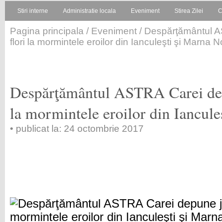
Stiri interne
Administratie locala
Eveniment
Stirea Zilei
C
Pagina principala
/
Eveniment
/ Despărţământul A
flori la mormintele eroilor din Ianculeşti şi Marna 
Despărţământul ASTRA Carei dep
la mormintele eroilor din Iancul
• publicat la: 24 octombrie 2017