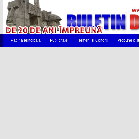
Pagina principala
Publicitate
Termeni si Conditii
Propune o st