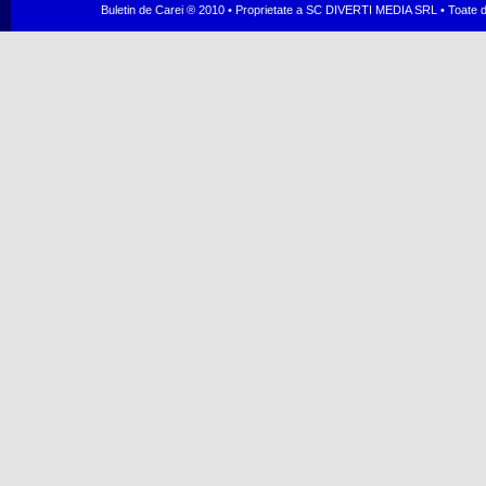
Buletin de Carei ® 2010 • Proprietate a SC DIVERTI MEDIA SRL • Toate dr