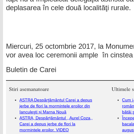
deplasarea în cele două localităţi rurale.
Miercuri, 25 octombrie 2017, la Monume
vor avea loc ceremonii ample în cinstea
Buletin de Carei
Stiri asemanatoare
Ultimele s
ASTRA Despărţământul Carei a depus
Cum i-
jerbe de flori la mormintele eroilor din
români
Ianculeşti și Marna Nouă
bătăi 
ASTRA, Despărțământul ,,Aurel Coza,,
Încep
Carei a depus jerbe de flori la
bacala
mormintele eroilor. VIDEO
augus