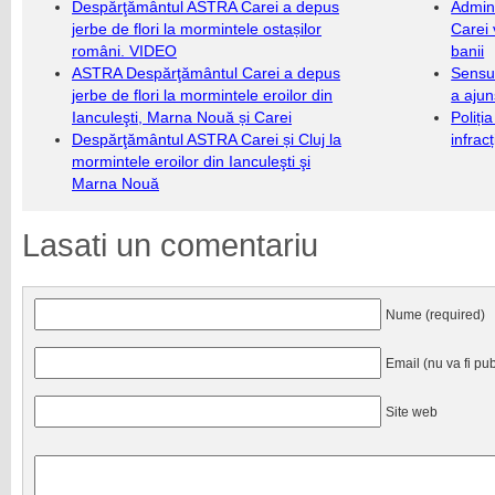
Despărţământul ASTRA Carei a depus
Admini
jerbe de flori la mormintele ostașilor
Carei 
români. VIDEO
banii
ASTRA Despărţământul Carei a depus
Sensul
jerbe de flori la mormintele eroilor din
a ajun
Ianculeşti, Marna Nouă și Carei
Poliți
Despărţământul ASTRA Carei și Cluj la
infrac
mormintele eroilor din Ianculeşti şi
Marna Nouă
Lasati un comentariu
Nume (required)
Email (nu va fi pub
Site web