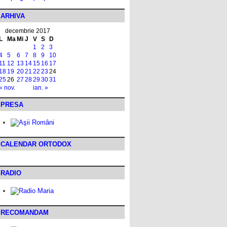
ARHIVA
decembrie 2017
L
Ma
Mi
J
V
S
D
1
2
3
4
5
6
7
8
9
10
11
12
13
14
15
16
17
18
19
20
21
22
23
24
25
26
27
28
29
30
31
« nov.
ian. »
PRESA
CALENDAR ORTODOX
RADIO
RECOMANDAM