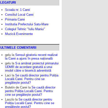
LEGATURI
Scoala nr. 1 Carei
Consiliul Local Carei
Primaria Carei
Institutia Prefectului Satu-Mare
Colegiul Tehnic "Iuliu Maniu"
Muzică Evenimente
ULTIMELE COMENTARII
gelu
la
Sensul giratoriu recent realizat
la Carei a ajuns în presa națională
gelu
la
S-a amânat proiectul primarului
UDMR de acordare gratuită a unui
imobil către o biserică adventistă
Laci
la
Se caută director pentru Poliția
Locală Carei. Pentru cine se
pregătește postul?
Buletin de Carei
la
Se caută director
pentru Poliția Locală Carei. Pentru
cine se pregătește postul?
Laszlo
la
Se caută director pentru
Poliția Locală Carei. Pentru cine se
pregătește postul?