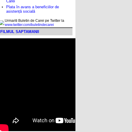
Carei
Plata în avans a beneficiilor de
asistență socială
Urmariti Buletin de Carei pe Twitter la
www.twitter.com/buletindecarei
FILMUL SAPTAMANII