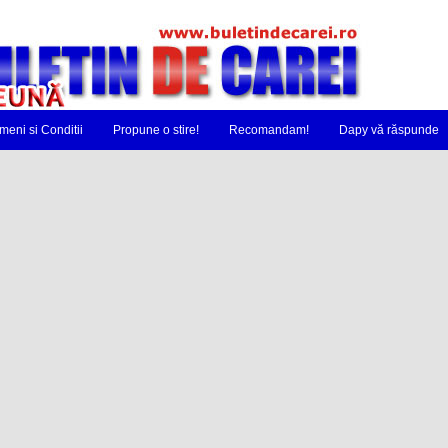
meni si Conditii
Propune o stire!
Recomandam!
Dapy vă răspunde