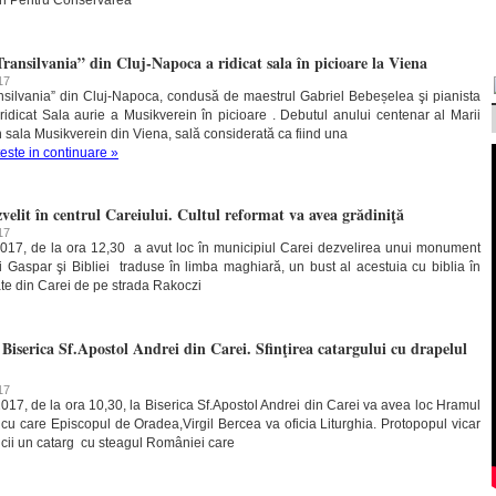
ean Pentru Conservarea
ransilvania” din Cluj-Napoca a ridicat sala în picioare la Viena
17
nsilvania” din Cluj-Napoca, condusă de maestrul Gabriel Bebeșelea şi pianista
idicat Sala aurie a Musikverein în picioare . Debutul anului centenar al Marii
în sala Musikverein din Viena, sală considerată ca fiind una
teste in continuare »
elit în centrul Careiului. Cultul reformat va avea grădiniţă
17
17, de la ora 12,30 a avut loc în municipiul Carei dezvelirea unui monument
li Gaspar şi Bibliei traduse în limba maghiară, un bust al acestuia cu biblia în
ate din Carei de pe strada Rakoczi
 Biserica Sf.Apostol Andrei din Carei. Sfinţirea catargului cu drapelul
17
17, de la ora 10,30, la Biserica Sf.Apostol Andrei din Carei va avea loc Hramul
 cu care Episcopul de Oradea,Virgil Bercea va oficia Liturghia. Protopopul vicar
icii un catarg cu steagul României care