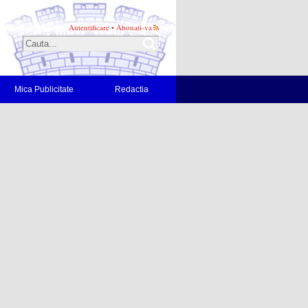
Autentificare
•
Abonati-va
Mica Publicitate
Redactia