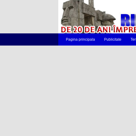
Pagina principala
Publicitate
Ter