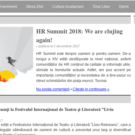
Eveniment
Stirea Zilei
Cultura Invatamant
Timp Liber
Opinii
HR Summit 2018: We are clujing
again!
• publicat la 2 decembrie 2017
HR Summit este despre oameni și pentru oameni. De-a
lungul a XIV ediții desfășurate la nivel național, aoferit
comunităților de HR conținut de calitate și informații utile,
aliniate la trendurile actuale. Astfel, am pus accent pe
importanța comunităților și necesitatea de a ține pasul cu
ritmul schimbărilor din piața muncii. Tocmai
Nu exista comentarii
•
Citeste in continuare »
zenți la Festivalul Internațional de Teatru și Literatură ”Liviu
17
a ediții a Festivalului Internațional de Teatru și Literatură ”Liviu Rebreanu”, care a
delegație sătmăreană de oameni de cultură a prezentat unui larg și diversificat