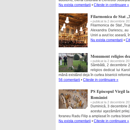
auditoriu, oferta culturală a Centrului Județ
Nu exista comentarii
•
Citeste in continuare »
Filarmonica de Stat „T
• publicat la 2 decembrie 20
Filarmonica de Stat „Tra
Alexandra Dariescu, au r
Uniri a avut loc aseară, 
Nu exista comentarii
•
Ci
Monument religios dezv
• publicat la 2 decembrie 20
Sâmbătă, 2 decembrie 20
religios dedicat lui Karo
mână existând deja în curtea bisericii reform
56 comentarii
•
Citeste in continuare »
PS Episcopul Virgil la
României
• publicat la 2 decembrie 20
Duminică, 3 decembrie 20
acestui aşezământ prilej
foraneu Radu Filip a amplasat în curtea biser
Nu exista comentarii
•
Citeste in continuare »