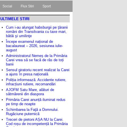
Social
Flux Stiri
Sport
ULTIMELE STIRI
Cum i-au alungat habsburgii pe ţăranii
români din Transilvania cu taxe mari,
bătăi şi umilinţe
Începe examenul național de
bacalaureat – 2026, sesiunea iulie-
august
Administratorul Nemeș de la Primăria
Carei vrea să se facă de râs de toți
banii
Sensul giratoriu recent realizat la Carei
a ajuns în presa națională
Poliția informează. Accidente rutiere,
infracțiuni rutiere, recomandări
AJOFM Satu Mare, alături de
sătmărenii din diaspora
Primăria Carei anunță iluminat redus
pe timp de noapte
Schimbarea la Faţă a Domnului.
Rugăciune puternică
Treceri de pietoni AȘA NU la Carei.
Cod roșu de incompetență la Primăria