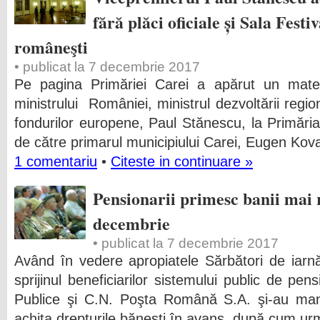
fără plăci oficiale și Sala Fest
româneşti
• publicat la 7 decembrie 2017
Pe pagina Primăriei Carei a apărut un materi
ministrului României, ministrul dezvoltării region
fondurilor europene, Paul Stănescu, la Primăria
de către primarul municipiului Carei, Eugen Kova
1 comentariu
•
Citeste in continuare »
Pensionarii primesc banii mai 
decembrie
• publicat la 7 decembrie 2017
Având în vedere apropiatele Sărbători de iarnă
sprijinul beneficiarilor sistemului public de pen
Publice şi C.N. Poşta Română S.A. şi-au manif
achita drepturile băneşti în avans, după cum ur