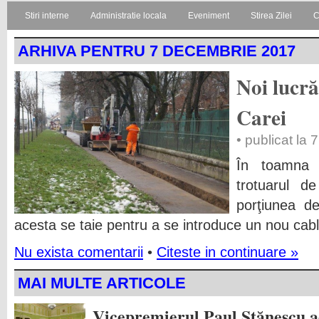
Stiri interne
Administratie locala
Eveniment
Stirea Zilei
C
ARHIVA PENTRU 7 DECEMBRIE 2017
Noi lucră
Carei
• publicat la
În toamna 
trotuarul d
porţiunea d
acesta se taie pentru a se introduce un nou cabla
Nu exista comentarii
•
Citeste in continuare »
MAI MULTE ARTICOLE
Vicepremierul Paul Stănescu 