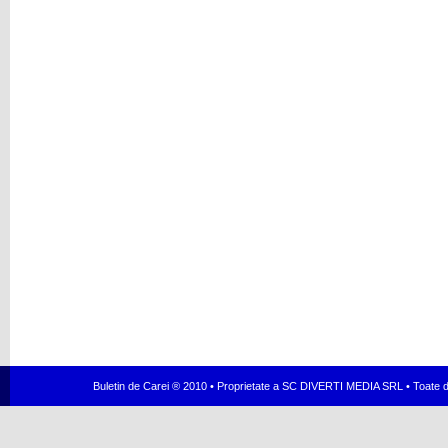
Buletin de Carei ® 2010 • Proprietate a SC DIVERTI MEDIA SRL • Toate dr