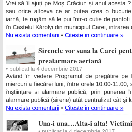
Vrei să îl ajuți pe Moș Crăciun și anul acesta ?
sau orice altceva ce ar putea crea o bucurie
iarnă, te rugăm să le pui într-o cutie de pantofi
în Castelul Károlyi din municipiul Carei, intrarea
Nu exista comentarii
•
Citeste in continuare »
Sirenele vor suna la Carei pent
prealarmare aeriană
• publicat la 4 decembrie 2017
Având în vedere Programul de pregătire pe 
miercuri a fiecărei luni, între orele 10.00-11.00,
înștiințare și alarmare publică, prin punerea î
alarmare publică (sirene) atât centralizat cât și l
Nu exista comentarii
•
Citeste in continuare »
Una-i una…Alta-i alta! Victim
• publicat la 4 decembrie 2017