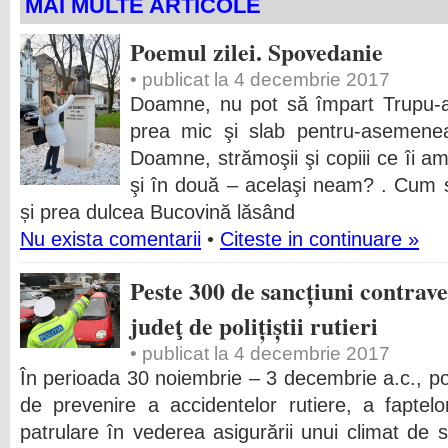
MAI MULTE ARTICOLE
Poemul zilei. Spovedanie
• publicat la 4 decembrie 2017
Doamne, nu pot să împart Trupu-ace
prea mic şi slab pentru-asemene
Doamne, strămoşii şi copiii ce îi a
şi în două – acelaşi neam? . Cum
și prea dulcea Bucovină lăsând
Nu exista comentarii
•
Citeste in continuare »
Peste 300 de sancțiuni contrave
judeţ de polițiștii rutieri
• publicat la 4 decembrie 2017
În perioada 30 noiembrie – 3 decembrie a.c., poliț
de prevenire a accidentelor rutiere, a faptel
patrulare în vederea asigurării unui climat de si