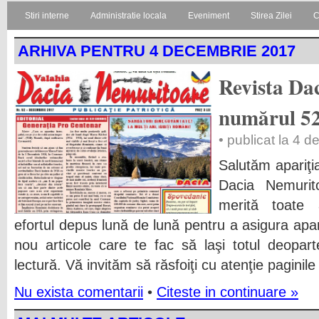
Stiri interne
Administratie locala
Eveniment
Stirea Zilei
C
ARHIVA PENTRU 4 DECEMBRIE 2017
Revista Da
numărul 5
• publicat la 4 
Salutăm apariţi
Dacia Nemurit
merită toate 
efortul depus lună de lună pentru a asigura apar
nou articole care te fac să laşi totul deopa
lectură. Vă invităm să răsfoiţi cu atenţie paginile 
Nu exista comentarii
•
Citeste in continuare »