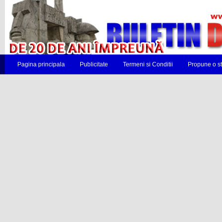
Pagina principala
Publicitate
Termeni si Conditii
Propune o st