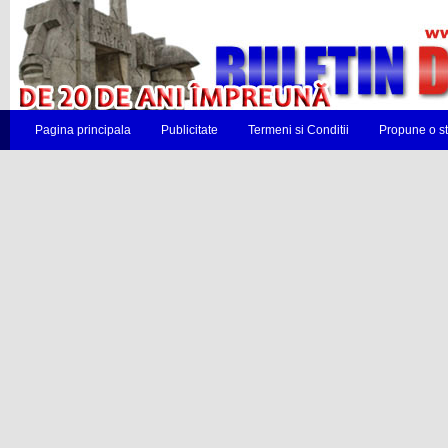
Pagina principala
Publicitate
Termeni si Conditii
Propune o st