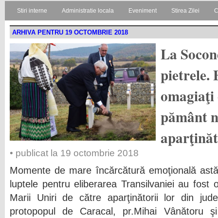
Stiri interne
Administratie locala
Eveniment
Stirea Zilei
C
ARHIVA PENTRU 19 OCTOMBRIE 2018
La Socond
pietrele. 
omagiaţi
pământ n
aparţinăt
• publicat la 19 octombrie 2018
Momente de mare încărcătură emoţională astăzi
luptele pentru eliberarea Transilvaniei au fost
Marii Uniri de către aparţinătorii lor din jude
protopopul de Caracal, pr.Mihai Vânătoru şi 