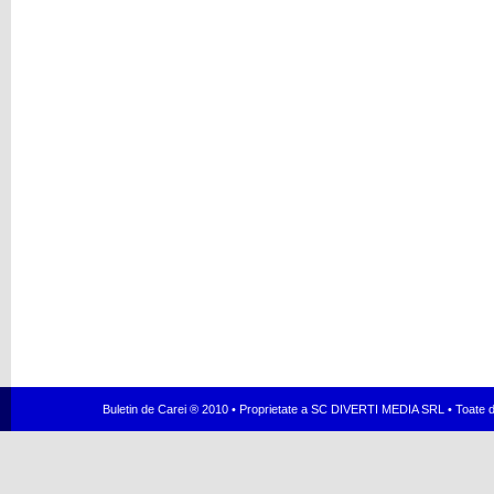
Buletin de Carei ® 2010 • Proprietate a SC DIVERTI MEDIA SRL • Toate dr