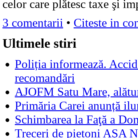
celor care plătesc taxe şi im
3 comentarii
•
Citeste in co
Ultimele stiri
Poliția informează. Accide
recomandări
AJOFM Satu Mare, alături
Primăria Carei anunță il
Schimbarea la Faţă a Do
Treceri de pietoni AȘA N