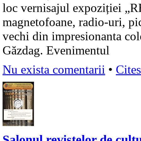
loc vernisajul expoziției „
magnetofoane, radio-uri, pic
vechi din impresionanta col
Găzdag. Evenimentul
Nu exista comentarii
•
Cites
Salonul revistelor de cult