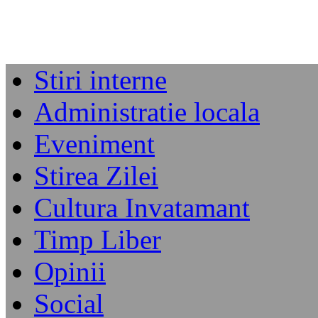
Stiri interne
Administratie locala
Eveniment
Stirea Zilei
Cultura Invatamant
Timp Liber
Opinii
Social