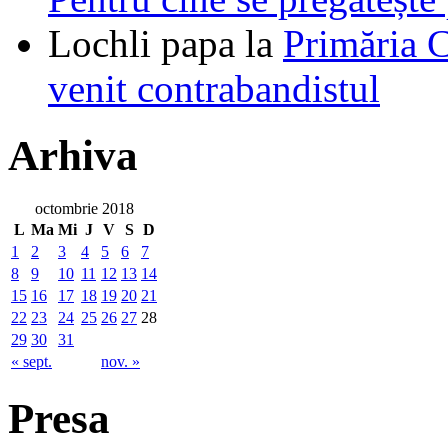
Lochli papa
la
Primăria C
venit contrabandistul
Arhiva
octombrie 2018
L
Ma
Mi
J
V
S
D
1
2
3
4
5
6
7
8
9
10
11
12
13
14
15
16
17
18
19
20
21
22
23
24
25
26
27
28
29
30
31
« sept.
nov. »
Presa