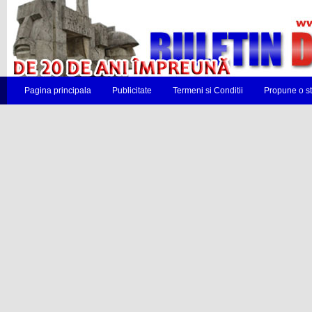
Pagina principala
Publicitate
Termeni si Conditii
Propune o st