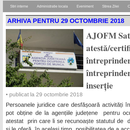
Stiri interne
Administratie locala
Eveniment
Stirea Zilei
C
ARHIVA PENTRU 29 OCTOMBRIE 2018
AJOFM Sat
atestă/certif
întreprinderi
întreprinder
inserție
• publicat la 29 octombrie 2018
Persoanele juridice care desfășoară activități 
pot obține de la agențiile județene pentru o
atestat prin care li se recunoaște statutul de 
și le oferă, în același timp, posibilitatea de a 