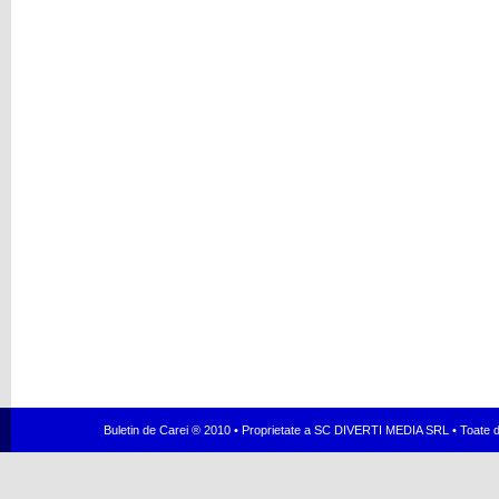
Buletin de Carei ® 2010 • Proprietate a SC DIVERTI MEDIA SRL • Toate dr