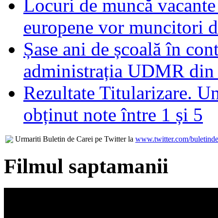
Locuri de muncă vacante 
europene vor muncitori 
Șase ani de școală în con
administrația UDMR din
Rezultate Titularizare. U
obținut note între 1 și 5
Urmariti Buletin de Carei pe Twitter la
www.twitter.com/buletinde
Filmul saptamanii