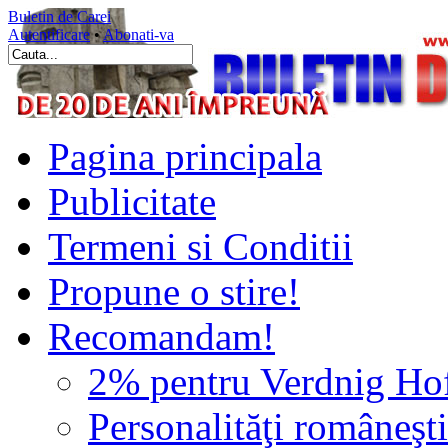
Buletin de Carei
Autentificare
•
Abonati-va
Pagina principala
Publicitate
Termeni si Conditii
Propune o stire!
Recomandam!
2% pentru Verdnig Ho
Personalităţi româneşti