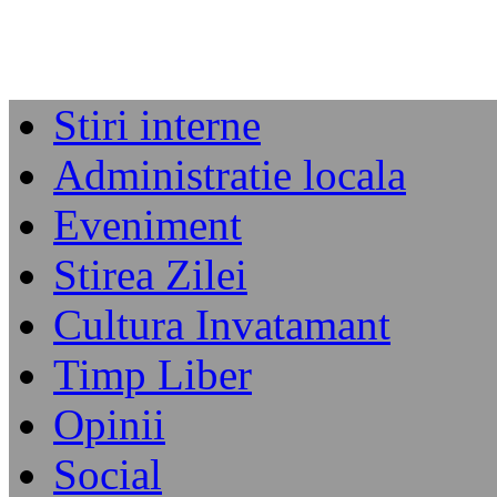
Stiri interne
Administratie locala
Eveniment
Stirea Zilei
Cultura Invatamant
Timp Liber
Opinii
Social