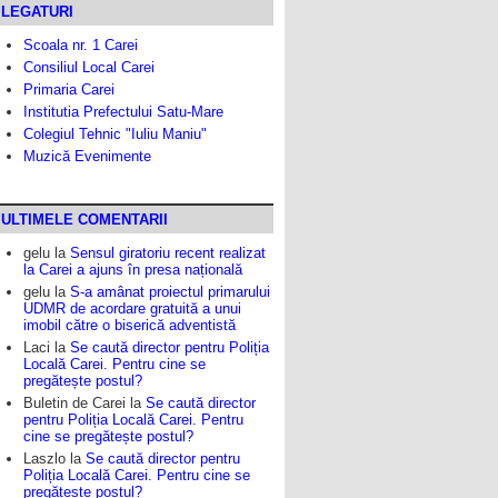
LEGATURI
Scoala nr. 1 Carei
Consiliul Local Carei
Primaria Carei
Institutia Prefectului Satu-Mare
Colegiul Tehnic "Iuliu Maniu"
Muzică Evenimente
ULTIMELE COMENTARII
gelu
la
Sensul giratoriu recent realizat
la Carei a ajuns în presa națională
gelu
la
S-a amânat proiectul primarului
UDMR de acordare gratuită a unui
imobil către o biserică adventistă
Laci
la
Se caută director pentru Poliția
Locală Carei. Pentru cine se
pregătește postul?
Buletin de Carei
la
Se caută director
pentru Poliția Locală Carei. Pentru
cine se pregătește postul?
Laszlo
la
Se caută director pentru
Poliția Locală Carei. Pentru cine se
pregătește postul?