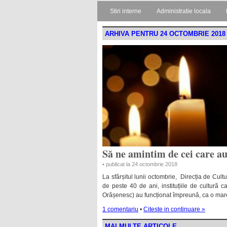
Stiri interne
Administratie locala
ARHIVA PENTRU 24 OCTOMBRIE 2018
Să ne amintim de cei care au 
• publicat la 24 octombrie 2018
La sfârșitul lunii octombrie, Direcția de Cultu
de peste 40 de ani, instituțiile de cultură
Orășenesc) au funcționat împreună, ca o mare 
1 comentariu
•
Citeste in continuare »
MAI MULTE ARTICOLE