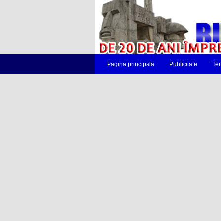
Pagina principala
Publicitate
Ter