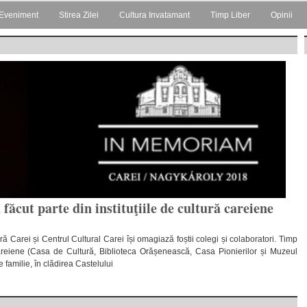
Eveniment
Stirea Zilei
Cultura Invatamant
Timp Liber
Opinii
făcut parte din instituţiile de cultură careiene
ră Carei și Centrul Cultural Carei își omagiază foștii colegi și colaboratori. Timp
 careiene (Casa de Cultură, Biblioteca Orășenească, Casa Pionierilor și Muzeul
familie, în clădirea Castelului