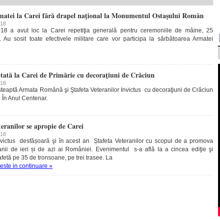
rmatei la Carei fără drapel naţional la Monumentul Ostaşului Român
018
018 a avut loc la Carei repetiţia generală pentru ceremoniile de mâine, 25
 Au sosit toate efectivele militare care vor participa la sărbătoarea Armatei
tă la Carei de Primărie cu decoraţiuni de Crăciun
018
şteaptă Armata Română şi Ştafeta Veteranilor Invictus cu decoraţiuni de Crăciun
e. În Anul Centenar.
ranilor se apropie de Carei
018
Invictus desfășoară şi în acest an Ștafeta Veteranilor cu scopul de a promova
nii de ieri și de azi ai României. Evenimentul s-a află la a cincea ediţie şi
afetă pe 35 de tronsoane, pe trei trasee. La
teste in continuare »