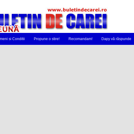
meni si Conditii
Propune o stire!
Recomandam!
Dapy vă răspunde