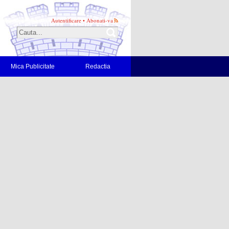
Autentificare
•
Abonati-va
Mica Publicitate
Redactia