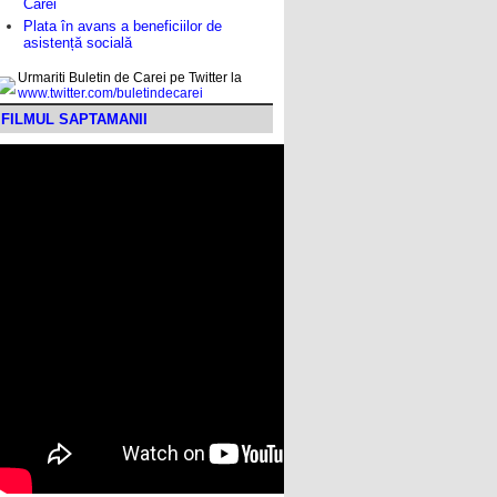
Carei
Plata în avans a beneficiilor de
asistență socială
Urmariti Buletin de Carei pe Twitter la
www.twitter.com/buletindecarei
FILMUL SAPTAMANII