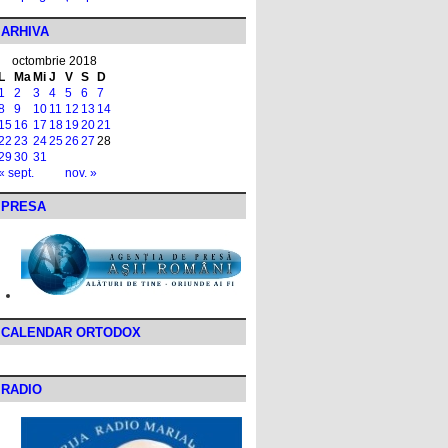
ARHIVA
octombrie 2018
L
Ma
Mi
J
V
S
D
1
2
3
4
5
6
7
8
9
10
11
12
13
14
15
16
17
18
19
20
21
22
23
24
25
26
27
28
29
30
31
« sept.
nov. »
PRESA
CALENDAR ORTODOX
RADIO