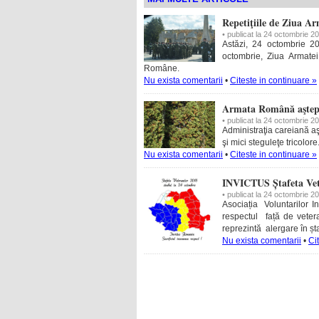
Repetiţiile de Ziua A
• publicat la 24 octombrie 2
Astăzi, 24 octombrie 2
octombrie, Ziua Armatei.
Române.
Nu exista comentarii
•
Citeste in continuare »
Armata Română aştepta
• publicat la 24 octombrie 2
Administraţia careiană a
şi mici steguleţe tricolor
Nu exista comentarii
•
Citeste in continuare »
INVICTUS Ștafeta Vete
• publicat la 24 octombrie 2
Asociația Voluntarilor 
respectul față de vetera
reprezintă alergare în șt
Nu exista comentarii
•
Ci