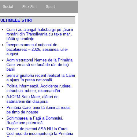
Social
Flux Stiri
Sport
ULTIMELE STIRI
Cum i-au alungat habsburgii pe ţăranii
români din Transilvania cu taxe mari,
bătăi şi umilinţe
Începe examenul național de
bacalaureat – 2026, sesiunea iulie-
august
Administratorul Nemeș de la Primăria
Carei vrea să se facă de râs de toți
banii
Sensul giratoriu recent realizat la Carei
a ajuns în presa națională
Poliția informează. Accidente rutiere,
infracțiuni rutiere, recomandări
AJOFM Satu Mare, alături de
sătmărenii din diaspora
Primăria Carei anunță iluminat redus
pe timp de noapte
Schimbarea la Faţă a Domnului.
Rugăciune puternică
Treceri de pietoni AȘA NU la Carei.
Cod roșu de incompetență la Primăria