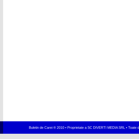
Buletin de Carei ® 2010 • Proprietate a SC DIVERTI MEDIA SRL • Toate dr