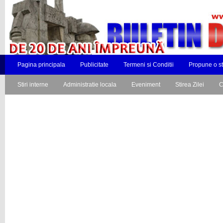
Pagina principala
Publicitate
Termeni si Conditii
Propune o st
Stiri interne
Administratie locala
Eveniment
Stirea Zilei
C