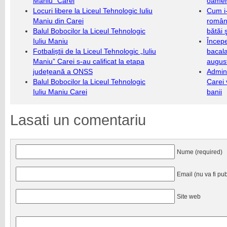
Maniu” Carei
oameni
Locuri libere la Liceul Tehnologic Iuliu
Cum i-
Maniu din Carei
români
Balul Bobocilor la Liceul Tehnologic
bătăi 
Iuliu Maniu
Încep
Fotbaliștii de la Liceul Tehnologic „Iuliu
bacala
Maniu” Carei s-au calificat la etapa
augus
județeană a ONSS
Admini
Balul Bobocilor la Liceul Tehnologic
Carei 
Iuliu Maniu Carei
banii
Lasati un comentariu
Nume (required)
Email (nu va fi pub
Site web